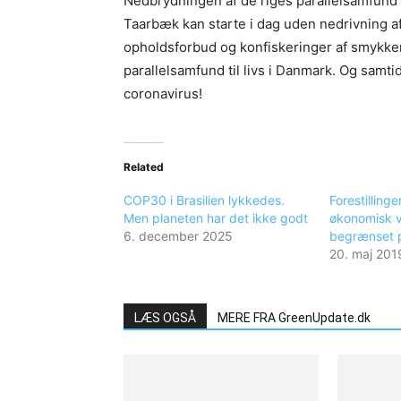
Nedbrydningen af de riges parallelsamfund o
Taarbæk kan starte i dag uden nedrivning af
opholdsforbud og konfiskeringer af smykker,
parallelsamfund til livs i Danmark. Og samti
coronavirus!
Related
COP30 i Brasilien lykkedes.
Forestilling
Men planeten har det ikke godt
økonomisk 
6. december 2025
begrænset 
20. maj 201
LÆS OGSÅ
MERE FRA GreenUpdate.dk