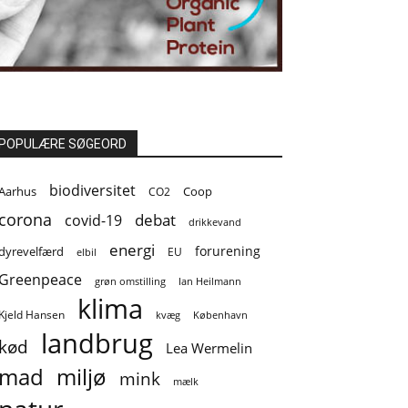
POPULÆRE SØGEORD
biodiversitet
Coop
Aarhus
CO2
corona
covid-19
debat
drikkevand
energi
forurening
dyrevelfærd
EU
elbil
Greenpeace
grøn omstilling
Ian Heilmann
klima
Kjeld Hansen
kvæg
København
landbrug
kød
Lea Wermelin
mad
miljø
mink
mælk