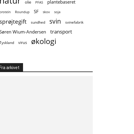
natur
plantebaseret
olie
PFAS
SF
soja
protein
Roundup
skov
svin
sprøjtegift
sundhed
svinefabrik
transport
Søren Wium-Andersen
økologi
virus
Tyskland
Fra arkivet