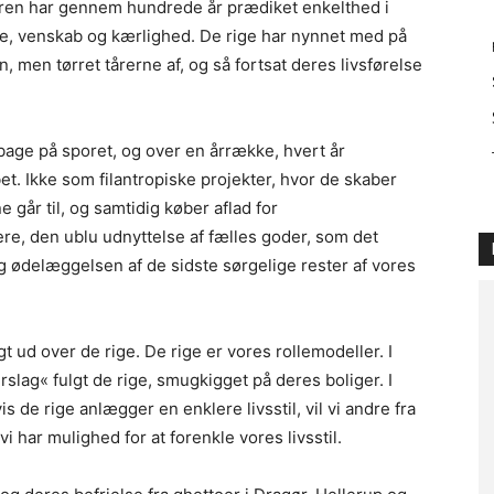
ren har gennem hundrede år prædiket enkelthed i
ie, venskab og kærlighed. De rige har nynnet med på
n, men tørret tårerne af, og så fortsat deres livsførelse
ge på sporet, og over en årrække, hvert år
et. Ikke som filantropiske projekter, hvor de skaber
år til, og samtidig køber aflad for
re, den ublu udnyttelse af fælles goder, som det
g ødelæggelsen af de sidste sørgelige rester af vores
ud over de rige. De rige er vores rollemodeller. I
rslag« fulgt de rige, smugkigget på deres boliger. I
 de rige anlægger en enklere livsstil, vil vi andre fra
 har mulighed for at forenkle vores livsstil.