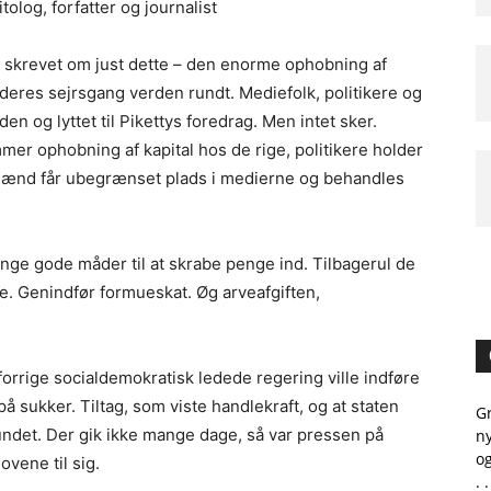
itolog, forfatter og journalist
skrevet om just dette – den enorme ophobning af
deres sejrsgang verden rundt. Mediefolk, politikere og
 og lyttet til Pikettys foredrag. Men intet sker.
er ophobning af kapital hos de rige, politikere holder
mænd får ubegrænset plads i medierne og behandles
ange gode måder til at skrabe penge ind. Tilbagerul de
ge. Genindfør formueskat. Øg arveafgiften,
orrige socialdemokratisk ledede regering ville indføre
 på sukker. Tiltag, som viste handlekraft, og at staten
G
undet. Der gik ikke mange dage, så var pressen på
ny
og
ovene til sig.
. .