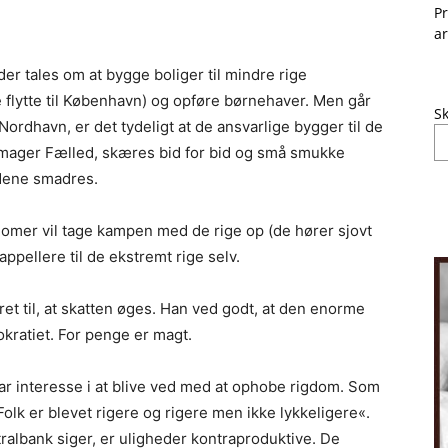
Pr
ar
r tales om at bygge boliger til mindre rige
 flytte til København) og opføre børnehaver. Men går
Sk
Nordhavn, er det tydeligt at de ansvarlige bygger til de
Amager Fælled, skæres bid for bid og små smukke
rdene smadres.
nomer vil tage kampen med de rige op (de hører sjovt
 appellere til de ekstremt rige selv.
et til, at skatten øges. Han ved godt, at den enorme
kratiet. For penge er magt.
ar interesse i at blive ved med at ophobe rigdom. Som
Folk er blevet rigere og rigere men ikke lykkeligere«.
lbank siger, er uligheder kontraproduktive. De