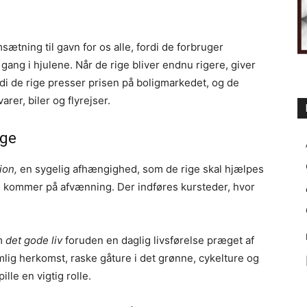
sætning til gavn for os alle, fordi de forbruger
ang i hjulene. Når de rige bliver endnu rigere, giver
rdi de rige presser prisen på boligmarkedet, og de
rer, biler og flyrejser.
ige
ion,
en sygelig afhængighed, som de rige skal hjælpes
rige kommer på afvænning. Der indføres kursteder, hvor
om
det gode liv
foruden en daglig livsførelse præget af
lig herkomst, raske gåture i det grønne, cykelture og
lle en vigtig rolle.