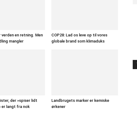
 verden en retning. Men
COP28: Lad os leve op til vores
andling mangler
globale brand som klimaduks
ster, der »spiser lidt
Landbrugets marker er kemiske
 er langt fra nok
ørkener