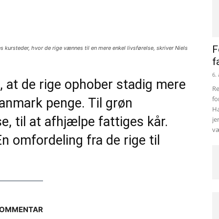
F
 kursteder, hvor de rige vænnes til en mere enkel livsførelse, skriver Niels
f
6.
, at de rige ophober stadig mere
Re
fo
anmark penge. Til grøn
Ha
e, til at afhjælpe fattiges kår.
je
væ
En omfordeling fra de rige til
OMMENTAR