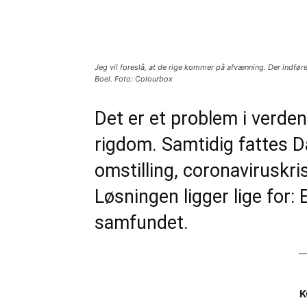
Del
Jeg vil foreslå, at de rige kommer på afvænning. Der indføres
Boel. Foto: Colourbox
Det er et problem i verden
rigdom. Samtidig fattes D
omstilling, coronaviruskris
Løsningen ligger lige for: 
samfundet.
K