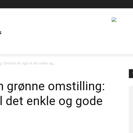
S
 Omskol de rige til det enkle og...
 grønne omstilling:
l det enkle og gode