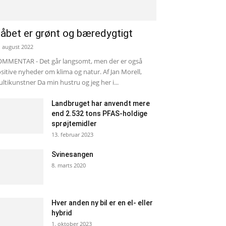
åbet er grønt og bæredygtigt
. august 2022
MMENTAR - Det går langsomt, men der er også
sitive nyheder om klima og natur. Af Jan Morell,
ltikunstner Da min hustru og jeg her i...
Landbruget har anvendt mere
end 2.532 tons PFAS-holdige
sprøjtemidler
13. februar 2023
Svinesangen
8. marts 2020
Hver anden ny bil er en el- eller
hybrid
1. oktober 2023