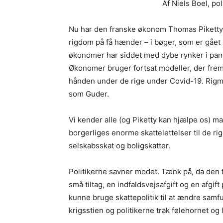
Af Niels Boel, pol
Nu har den franske økonom Thomas Piketty 
rigdom på få hænder – i bøger, som er gået 
økonomer har siddet med dybe rynker i panden
Økonomer bruger fortsat modeller, der fremm
hånden under de rige under Covid-19. Rig
som Guder.
Vi kender alle (og Piketty kan hjælpe os) m
borgerliges enorme skattelettelser til de ri
selskabsskat og boligskatter.
Politikerne savner modet. Tænk på, da den f
små tiltag, en indfaldsvejsafgift og en afgift
kunne bruge skattepolitik til at ændre samf
krigsstien og politikerne trak følehornet og l