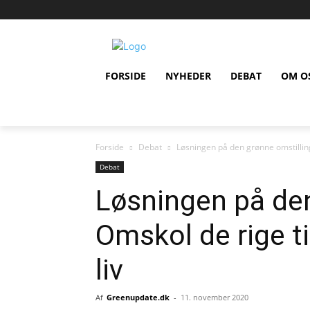
FORSIDE
NYHEDER
DEBAT
OM O
Forside
Debat
Løsningen på den grønne omstilling:
Debat
Løsningen på den
Omskol de rige ti
liv
Af
Greenupdate.dk
-
11. november 2020