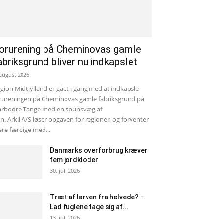
orurening på Cheminovas gamle
abriksgrund bliver nu indkapslet
 august 2026
gion Midtjylland er gået i gang med at indkapsle
rureningen på Cheminovas gamle fabriksgrund på
rboøre Tange med en spunsvæg af
rn. Arkil A/S løser opgaven for regionen og forventer
re færdige med...
Danmarks overforbrug kræver
fem jordkloder
30. juli 2026
Træt af larven fra helvede? –
Lad fuglene tage sig af...
13. juli 2026