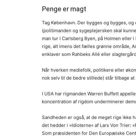
Penge er magt
Tag København. Der bygges og bygges, og de
(politimanden og sygeplejersken skal kunne
man tur i Carlsberg Byen, på Holmen eller i 
rige, alt imens det fælles grønne område, 
enklaver som Rahbeks Allé eller slagtergå
Når hverken mediefolk, politikere eller øko
nok selv til de bedre stillede) står tilbage at
I USA har rigmanden Warren Buffett appeller
koncentration af rigdom underminerer demo
Sandheden er også, at de meget rige ikke h
det hedder i »Idioterne« af Lars Von Trier: »
Som præsidenten for Den Europæiske Centra