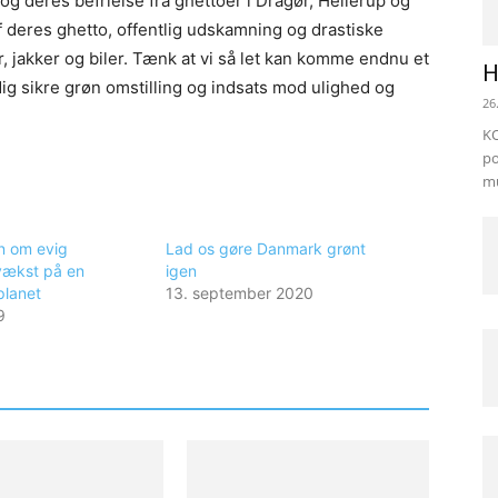
g deres befrielse fra ghettoer i Dragør, Hellerup og
 deres ghetto, offentlig udskamning og drastiske
 jakker og biler. Tænk at vi så let kan komme endnu et
H
dig sikre grøn omstilling og indsats mod ulighed og
26
KO
po
mu
en om evig
Lad os gøre Danmark grønt
vækst på en
igen
planet
13. september 2020
9