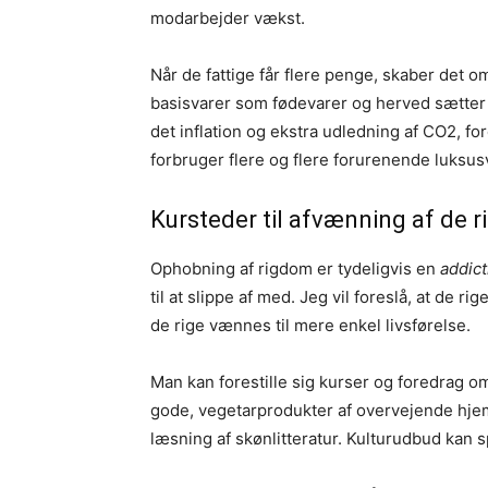
modarbejder vækst.
Når de fattige får flere penge, skaber det om
basisvarer som fødevarer og herved sætter g
det inflation og ekstra udledning af CO2, fo
forbruger flere og flere forurenende luksusva
Kursteder til afvænning af de r
Ophobning af rigdom er tydeligvis en
addict
til at slippe af med. Jeg vil foreslå, at de 
de rige vænnes til mere enkel livsførelse.
Man kan forestille sig kurser og foredrag 
gode, vegetarprodukter af overvejende hjem
læsning af skønlitteratur. Kulturudbud kan spi