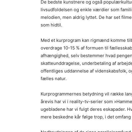
De bedste kunstnere og også populærkultu
livsudfoldelsen og enkle værdier som famil
melodien, men aldrig lyttet. De har set filme
som hidtil.
Med et kurprogram kan rigmænd komme tilba
overdrage 10-15 % af formuen til fællesskab
afhængighed, selv bestemmer hvad pengene g
skatteunddragelse, underbetaling af arbejde
offentliges uddannelse af videnskabsfolk, o
fælles natur.
Kurprogrammernes betydning vil række langt 
årevis har vi i reality-tv-serier som »Hamme
ugebladene har vi fulgt deres eskapader. Hvis
mere beskedne kår følge trop, i det omfang vi