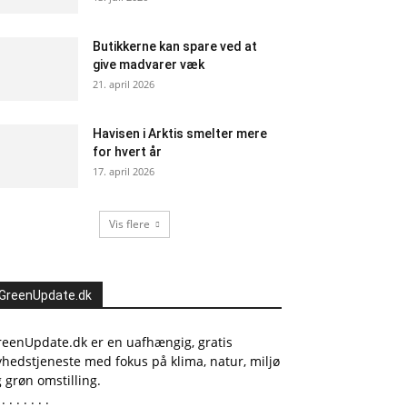
Butikkerne kan spare ved at
give madvarer væk
21. april 2026
Havisen i Arktis smelter mere
for hvert år
17. april 2026
Vis flere
GreenUpdate.dk
reenUpdate.dk er en uafhængig, gratis
hedstjeneste med fokus på klima, natur, miljø
 grøn omstilling.
 . . . . . . .