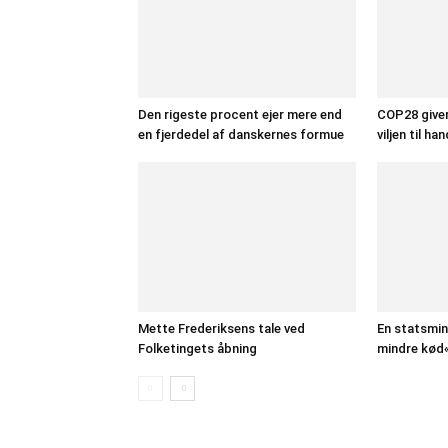
Den rigeste procent ejer mere end
COP28 giver
en fjerdedel af danskernes formue
viljen til h
Mette Frederiksens tale ved
En statsmini
Folketingets åbning
mindre kød«