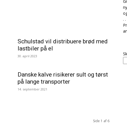
Gr
ny
og
. . 
Pr
ar
Schulstad vil distribuere brød med
lastbiler på el
Sk
30. april 2023
Danske kalve risikerer sult og tørst
på lange transporter
14. september 2021
Side 1 af 6