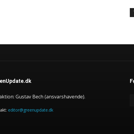
enUpdate.dk
F
aktion: Gustav Bech (ansvarshavende).
akt:
editor@greenupdate.dk