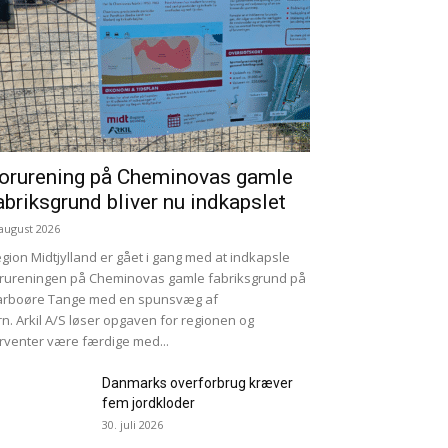
orurening på Cheminovas gamle
abriksgrund bliver nu indkapslet
 august 2026
gion Midtjylland er gået i gang med at indkapsle
rureningen på Cheminovas gamle fabriksgrund på
arboøre Tange med en spunsvæg af
rn. Arkil A/S løser opgaven for regionen og
rventer være færdige med...
Danmarks overforbrug kræver
fem jordkloder
30. juli 2026