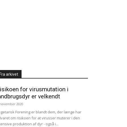
Fra arkivet
isikoen for virusmutation i
andbrugsdyr er velkendt
 november 2020
getarisk Forening er blandt dem, der længe har
varet om risikoen for at virusser muterer i den
tensive produktion af dyr - også i...