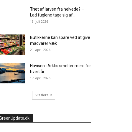
Træt af larven fra helvede? –
Lad fuglene tage sig af...
13. juli 2026
Butikkerne kan spare ved at give
madvarer væk
21. april 2026
Havisen i Arktis smelter mere for
hvert år
17. april 2026
Vis flere
GreenUpdate.dk