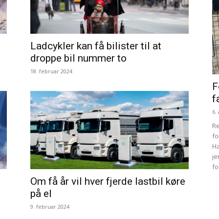
Ladcykler kan få bilister til at
droppe bil nummer to
18. februar 2024
F
f
6.
Re
fo
H
je
fo
Om få år vil hver fjerde lastbil køre
på el
9. februar 2024