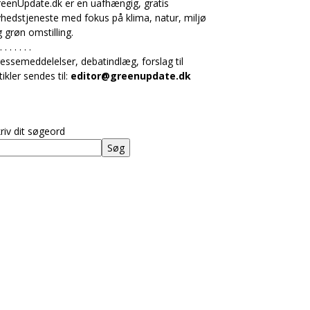
eenUpdate.dk er en uafhængig, gratis
hedstjeneste med fokus på klima, natur, miljø
 grøn omstilling.
. . . . . . .
essemeddelelser, debatindlæg, forslag til
tikler sendes til:
editor@greenupdate.dk
riv dit søgeord
Søg