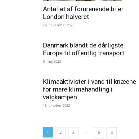
Antallet af forurenende biler i
London halveret
26. november 2023
Danmark blandt de dårligste i
Europa til offentlig transport
5. maj 2023
Klimaaktivister i vand til knæene
for mere klimahandling i
valgkampen
15. oktober 2022
...
1
2
3
6