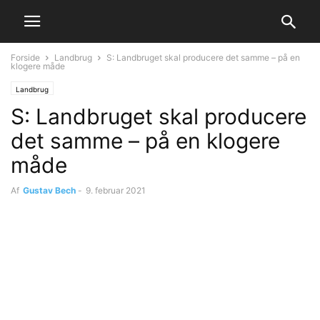
Forside
Landbrug
S: Landbruget skal producere det samme – på en
klogere måde
Landbrug
S: Landbruget skal producere
det samme – på en klogere
måde
Af
Gustav Bech
-
9. februar 2021