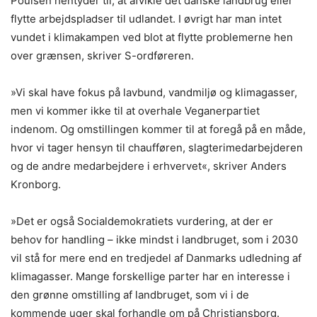
Poulsen hentyder til, at afvikle det danske landbrug eller
flytte arbejdspladser til udlandet. I øvrigt har man intet
vundet i klimakampen ved blot at flytte problemerne hen
over grænsen, skriver S-ordføreren.
»Vi skal have fokus på lavbund, vandmiljø og klimagasser,
men vi kommer ikke til at overhale Veganerpartiet
indenom. Og omstillingen kommer til at foregå på en måde,
hvor vi tager hensyn til chaufføren, slagterimedarbejderen
og de andre medarbejdere i erhvervet«, skriver Anders
Kronborg.
»Det er også Socialdemokratiets vurdering, at der er
behov for handling – ikke mindst i landbruget, som i 2030
vil stå for mere end en tredjedel af Danmarks udledning af
klimagasser. Mange forskellige parter har en interesse i
den grønne omstilling af landbruget, som vi i de
kommende uger skal forhandle om på Christiansborg.