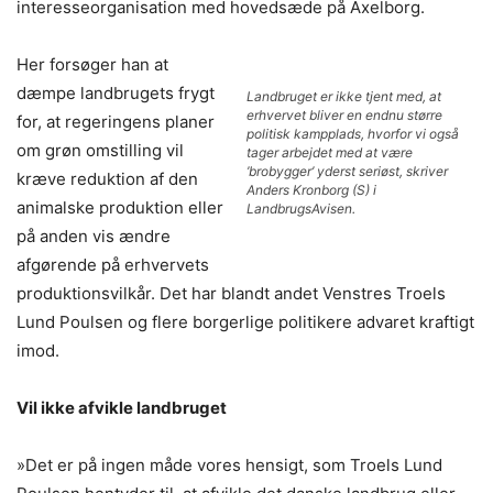
interesseorganisation med hovedsæde på Axelborg.
Her forsøger han at
dæmpe landbrugets frygt
Landbruget er ikke tjent med, at
erhvervet bliver en endnu større
for, at regeringens planer
politisk kampplads, hvorfor vi også
om grøn omstilling vil
tager arbejdet med at være
’brobygger’ yderst seriøst, skriver
kræve reduktion af den
Anders Kronborg (S) i
animalske produktion eller
LandbrugsAvisen.
på anden vis ændre
afgørende på erhvervets
produktionsvilkår. Det har blandt andet Venstres Troels
Lund Poulsen og flere borgerlige politikere advaret kraftigt
imod.
Vil ikke afvikle landbruget
»Det er på ingen måde vores hensigt, som Troels Lund