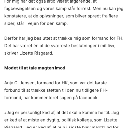
For mig har det også altid været afgørende, at
fagbevægelsen og vores kamp står forrest. Men nu kan jeg
konstatere, at de oplysninger, som bliver spredt fra flere
sider, står i vejen for den kamp.
Derfor har jeg besluttet at trække mig som formand for FH.
Det har været én af de sværeste beslutninger i mit liv«,
skriver Lizette Risgaard.
Modet til at tale magten imod
Anja C. Jensen, formand for HK, som var det første
forbund til at trække støtten til den nu tidligere FH-
formand, har kommenteret sagen på facebook:
»Jeg er personligt ked af, at det skulle komme hertil. Jeg
er ked af at miste en dygtig, politisk kollega, som Lizette
Risgaard. Jeg er ked af, at hun i sidste blev magtblind for