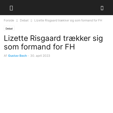
Forside
Debat
Lizette Risgaard trækker sig som formand for FH
Debat
Lizette Risgaard trækker sig
som formand for FH
Af
Gustav Bech
-
30. april 2023