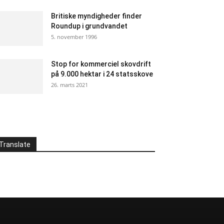
Britiske myndigheder finder
Roundup i grundvandet
5. november 1996
Stop for kommerciel skovdrift
på 9.000 hektar i 24 statsskove
26. marts 2021
Translate