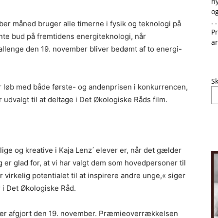
ny
og
. .
ber måned bruger alle timerne i fysik og teknologi på
Pr
te bud på fremtidens energiteknologi, når
ar
llenge den 19. november bliver bedømt af to energi-
Sk
 der løb med både første- og andenprisen i konkurrencen,
udvalgt til at deltage i Det Økologiske Råds film.
e og kreative i Kaja Lenz ́ elever er, når det gælder
 er glad for, at vi har valgt dem som hovedpersoner til
 virkelig potentialet til at inspirere andre unge,« siger
i Det Økologiske Råd.
ver afgjort den 19. november. Præmieoverrækkelsen