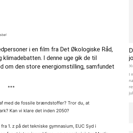
vsbøl
personer i en film fra Det Økologiske Råd,
D
 klimadebatten. I denne uge gik de til
j
ked om den store energiomstilling, samfundet
30
I 
na
re
***
ju
r af med de fossile brændstoffer? Tror du, at
rk? Kan vi klare det inden 2050?
ra 1. z på det tekniske gymnasium, EUC Syd i