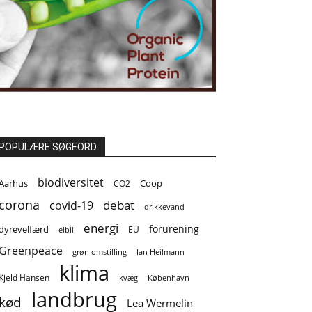
POPULÆRE SØGEORD
biodiversitet
Coop
Aarhus
CO2
corona
covid-19
debat
drikkevand
energi
forurening
dyrevelfærd
EU
elbil
Greenpeace
grøn omstilling
Ian Heilmann
klima
Kjeld Hansen
kvæg
København
landbrug
kød
Lea Wermelin