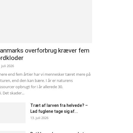
anmarks overforbrug kræver fem
ordkloder
. juli 2026
mere end fem årtier har vi mennesker tæret mere på
turen, end den kan bære. I år er naturens
ssourcer opbrugt for i år allerede 30.
li. Det skader...
Træt af larven fra helvede? –
Lad fuglene tage sig af...
13. juli 2026