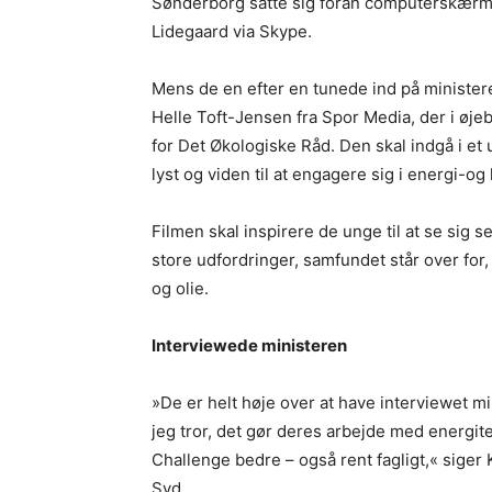
Sønderborg satte sig foran computerskærmen
Lidegaard via Skype.
Mens de en efter en tunede ind på minister
Helle Toft-Jensen fra Spor Media, der i øje
for Det Økologiske Råd. Den skal indgå i et
lyst og viden til at engagere sig i energi-og
Filmen skal inspirere de unge til at se sig 
store udfordringer, samfundet står over for, 
og olie.
Interviewede ministeren
»De er helt høje over at have interviewet 
jeg tror, det gør deres arbejde med energit
Challenge bedre – også rent fagligt,« siger 
Syd.