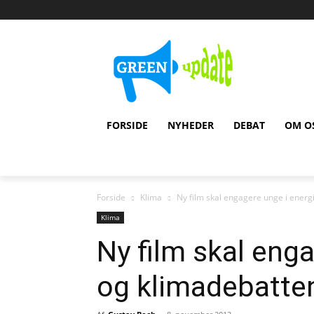
FORSIDE
NYHEDER
DEBAT
OM O
Forside
Klima
Ny film skal engagere unge i energ
Klima
Ny film skal enga
og klimadebatte