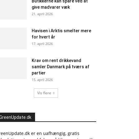
Butikkerne kan spare ved at
give madvarer væk
21. april 2026
Havisen i Arktis smelter mere
for hvert år
17. april 2026
Krav om rent drikkevand
samler Danmark på tværs af
partier
15. april 2026
Vis flere
GreenUpdate.dk
reenUpdate.dk er en uafhængig, gratis