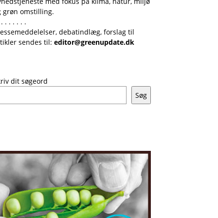
hedstjeneste med fokus på klima, natur, miljø
 grøn omstilling.
 . . . . . . .
essemeddelelser, debatindlæg, forslag til
tikler sendes til:
editor@greenupdate.dk
riv dit søgeord
Søg