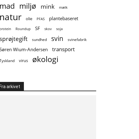
mad
miljø
mink
mælk
natur
plantebaseret
olie
PFAS
SF
soja
protein
Roundup
skov
svin
sprøjtegift
sundhed
svinefabrik
transport
Søren Wium-Andersen
økologi
virus
Tyskland
Fra arkivet