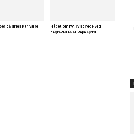
øer på græs kan være
Håbet om nyt liv spirede ved
begravelsen af Vejle Fjord