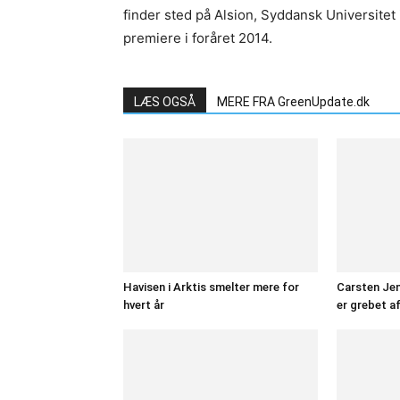
finder sted på Alsion, Syddansk Universitet
premiere i foråret 2014.
LÆS OGSÅ
MERE FRA GreenUpdate.dk
Havisen i Arktis smelter mere for
Carsten Jens
hvert år
er grebet a