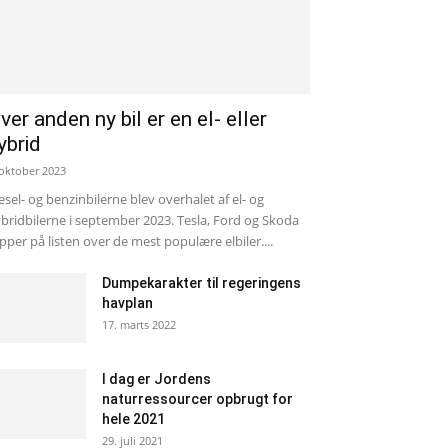
ver anden ny bil er en el- eller
ybrid
 oktober 2023
esel- og benzinbilerne blev overhalet af el- og
bridbilerne i september 2023. Tesla, Ford og Skoda
pper på listen over de mest populære elbiler....
Dumpekarakter til regeringens
havplan
17. marts 2022
I dag er Jordens
naturressourcer opbrugt for
hele 2021
29. juli 2021