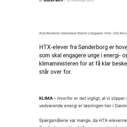
Af
Gustav Bech
-
8. november 2013
Del
Asta Bernbom interviewer Martin Lidegaard. Foto: Ulla Sko
HTX-elever fra Sønderborg er hoved
som skal engagere unge i energi- og
klimaministeren for at få klar bes
står over for.
KLIMA
– Hvorfor er det vigtigt, at vi slippe
vedvarende energi er løsningen her i Danma
Spørgsmålene var mange, da HTX-eleverne f