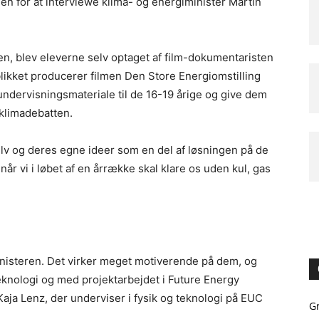
 for at interviewe klima- og energiminister Martin
en, blev eleverne selv optaget af film-dokumentaristen
blikket producerer filmen Den Store Energiomstilling
 undervisningsmateriale til de 16-19 årige og give dem
 klimadebatten.
selv og deres egne ideer som en del af løsningen på de
når vi i løbet af en årrække skal klare os uden kul, gas
ministeren. Det virker meget motiverende på dem, og
eknologi og med projektarbejdet i Future Energy
Kaja Lenz, der underviser i fysik og teknologi på EUC
G