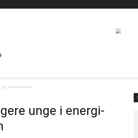
S
i- og klimadebatten
gere unge i energi-
n