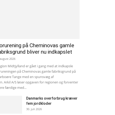
orurening på Cheminovas gamle
abriksgrund bliver nu indkapslet
 august 2026
gion Midtjylland er gået i gang med at indkapsle
rureningen på Cheminovas gamle fabriksgrund på
rboøre Tange med en spunsvæg af
rn. Arkil A/S løser opgaven for regionen og forventer
re færdige med...
Danmarks overforbrug kræver
fem jordkloder
30. juli 2026