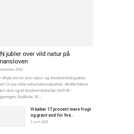
N jubler over vild natur på
inansloven
 december 2020
 aftale om en stor natur- og biodiversitetspakke
d 13 nye vilde naturnationalparker, 46.000 hektar
ørt skov og et biodiversitetsråd. NATUR -
geringen, Radikale, SF...
Vi køber 17 procent mere frugt
og grønt end for fire...
3. juni 2020