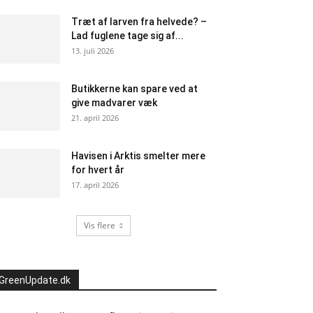
Træt af larven fra helvede? –
Lad fuglene tage sig af...
13. juli 2026
Butikkerne kan spare ved at
give madvarer væk
21. april 2026
Havisen i Arktis smelter mere
for hvert år
17. april 2026
Vis flere
GreenUpdate.dk