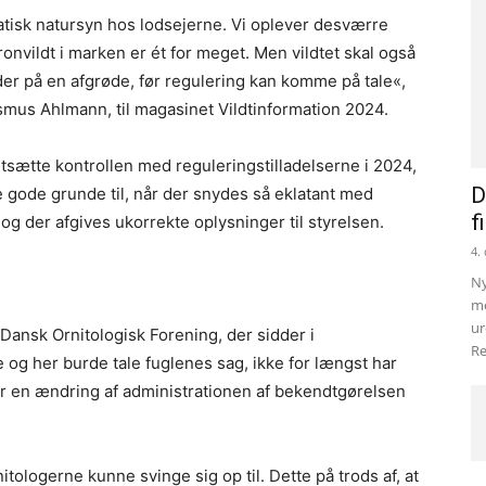
atisk natursyn hos lodsejerne. Vi oplever desværre
nvildt i marken er ét for meget. Men vildtet skal også
er på en afgrøde, før regulering kan komme på tale«,
smus Ahlmann, til magasinet Vildtinformation 2024.
ortsætte kontrollen med reguleringstilladelserne i 2024,
D
e gode grunde til, når der snydes så eklatant med
f
g der afgives ukorrekte oplysninger til styrelsen.
4.
Ny
me
ur
Dansk Ornitologisk Forening, der sidder i
Re
og her burde tale fuglenes sag, ikke for længst har
r en ændring af administrationen af bekendtgørelsen
itologerne kunne svinge sig op til. Dette på trods af, at