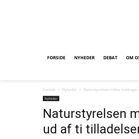
FORSIDE
NYHEDER
DEBAT
OM O
Forside
Nyheder
Naturstyrelsen måtte inddrage seks
Nyheder
Naturstyrelsen m
ud af ti tilladelse