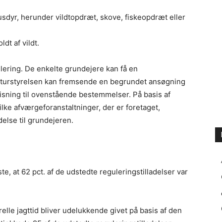
sdyr, herunder vildtopdræt, skove, fiskeopdræt eller
dt af vildt.
ering. De enkelte grundejere kan få en
Naturstyrelsen kan fremsende en begrundet ansøgning
isning til ovenstående bestemmelser. På basis af
ke afværgeforanstaltninger, der er foretaget,
delse til grundejeren.
e, at 62 pct. af de udstedte reguleringstilladelser var
relle jagttid bliver udelukkende givet på basis af den