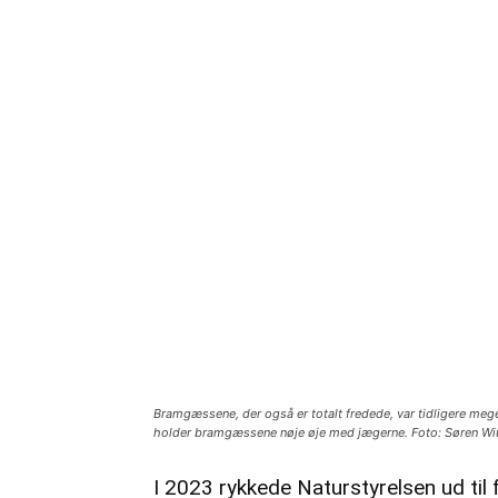
Bramgæssene, der også er totalt fredede, var tidligere meget 
holder bramgæssene nøje øje med jægerne. Foto: Søren W
I 2023 rykkede Naturstyrelsen ud til f