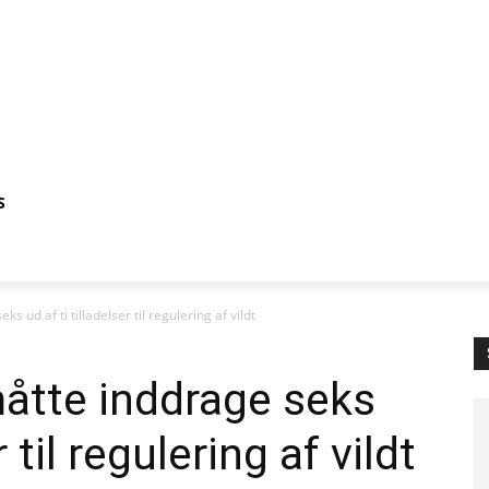
S
 ud af ti tilladelser til regulering af vildt
åtte inddrage seks
r til regulering af vildt