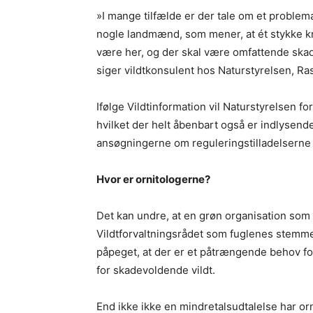
»I mange tilfælde er der tale om et problem
nogle landmænd, som mener, at ét stykke kro
være her, og der skal være omfattende skad
siger vildtkonsulent hos Naturstyrelsen, Ra
Ifølge Vildtinformation vil Naturstyrelsen f
hvilket der helt åbenbart også er indlysend
ansøgningerne om reguleringstilladelserne o
Hvor er ornitologerne?
Det kan undre, at en grøn organisation som 
Vildtforvaltningsrådet som fuglenes stemme 
påpeget, at der er et påtrængende behov fo
for skadevoldende vildt.
End ikke ikke en mindretalsudtalelse har orn