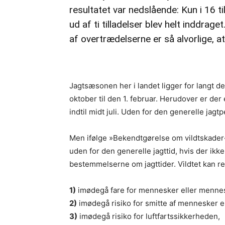
resultatet var nedslående: Kun i 16 t
ud af ti tilladelser blev helt inddra
af overtrædelserne er så alvorlige, at 
Jagtsæsonen her i landet ligger for langt d
oktober til den 1. februar. Herudover er de
indtil midt juli. Uden for den generelle jagtp
Men ifølge »Bekendtgørelse om vildtskader« 
uden for den generelle jagttid, hvis der ikk
bestemmelserne om jagttider. Vildtet kan re
1)
imødegå fare for mennesker eller menne
2)
imødegå risiko for smitte af mennesker el
3)
imødegå risiko for luftfartssikkerheden,