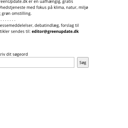
reenUpdate.dk er en uafhængig, gratis
hedstjeneste med fokus på klima, natur, miljø
 grøn omstilling.
 . . . . . . .
essemeddelelser, debatindlæg, forslag til
tikler sendes til:
editor@greenupdate.dk
riv dit søgeord
Søg