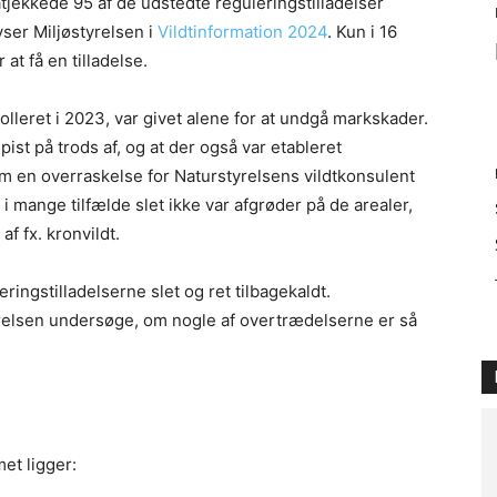
jekkede 95 af de udstedte reguleringstilladelser
ser Miljøstyrelsen i
Vildtinformation 2024
. Kun i 16
at få en tilladelse.
olleret i 2023, var givet alene for at undgå markskader.
pist på trods af, og at der også var etableret
m en overraskelse for Naturstyrelsens vildtkonsulent
 mange tilfælde slet ikke var afgrøder på de arealer,
af fx. kronvildt.
ringstilladelserne slet og ret tilbagekaldt.
relsen undersøge, om nogle af overtrædelserne er så
et ligger: