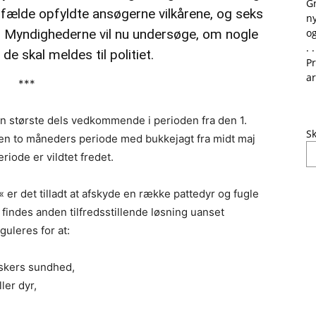
G
ilfælde opfyldte ansøgerne vilkårene, og seks
ny
get. Myndighederne vil nu undersøge, om nogle
og
. .
de skal meldes til politiet.
Pr
ar
***
en største dels vedkommende i perioden fra den 1.
Sk
r en to måneders periode med bukkejagt fra midt maj
eriode er vildtet fredet.
er det tilladt at afskyde en række pattedyr og fugle
e findes anden tilfredsstillende løsning uanset
guleres for at:
skers sundhed,
ler dyr,