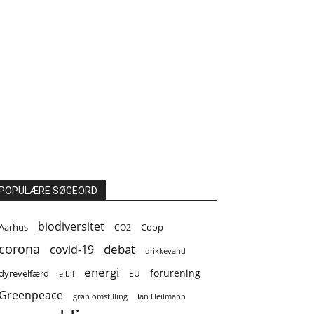
POPULÆRE SØGEORD
biodiversitet
Coop
Aarhus
CO2
corona
covid-19
debat
drikkevand
energi
forurening
dyrevelfærd
EU
elbil
Greenpeace
grøn omstilling
Ian Heilmann