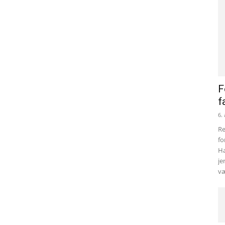
F
f
6.
Re
fo
Ha
je
væ