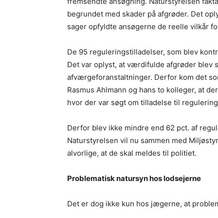
fremsendte ansøgning. Naturstyrelsen faktat
begrundet med skader på afgrøder. Det oply
sager opfyldte ansøgerne de reelle vilkår for 
De 95 reguleringstilladelser, som blev kontr
Det var oplyst, at værdifulde afgrøder blev s
afværgeforanstaltninger. Derfor kom det so
Rasmus Ahlmann og hans to kolleger, at der i
hvor der var søgt om tilladelse til regulering 
Derfor blev ikke mindre end 62 pct. af regule
Naturstyrelsen vil nu sammen med Miljøsty
alvorlige, at de skal meldes til politiet.
Problematisk natursyn hos lodsejerne
Det er dog ikke kun hos jægerne, at problem