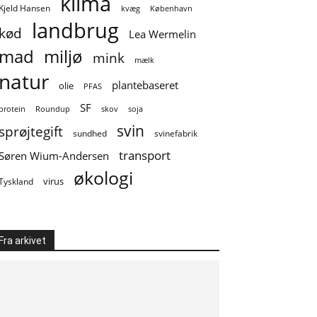
klima
Kjeld Hansen
kvæg
København
landbrug
kød
Lea Wermelin
mad
miljø
mink
mælk
natur
plantebaseret
olie
PFAS
SF
soja
protein
Roundup
skov
svin
sprøjtegift
sundhed
svinefabrik
transport
Søren Wium-Andersen
økologi
virus
Tyskland
Fra arkivet