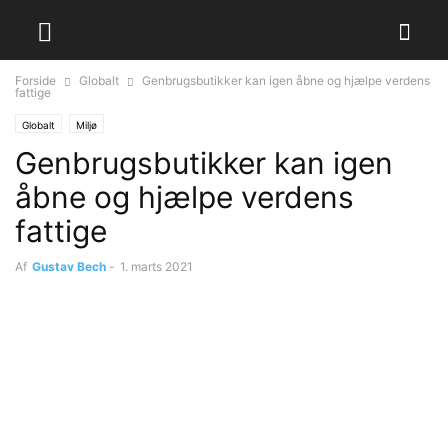
Forside
Globalt
Genbrugsbutikker kan igen åbne og hjælpe verdens
fattige
Globalt
Miljø
Genbrugsbutikker kan igen
åbne og hjælpe verdens
fattige
Af
Gustav Bech
-
1. marts 2021