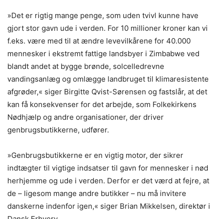
»Det er rigtig mange penge, som uden tvivl kunne have
gjort stor gavn ude i verden. For 10 millioner kroner kan vi
f.eks. være med til at ændre levevilkårene for 40.000
mennesker i ekstremt fattige landsbyer i Zimbabwe ved
blandt andet at bygge brønde, solcelledrevne
vandingsanlæg og omlægge landbruget til klimaresistente
afgrøder,« siger Birgitte Qvist-Sørensen og fastslår, at det
kan få konsekvenser for det arbejde, som Folkekirkens
Nødhjælp og andre organisationer, der driver
genbrugsbutikkerne, udfører.
»Genbrugsbutikkerne er en vigtig motor, der sikrer
indtægter til vigtige indsatser til gavn for mennesker i nød
herhjemme og ude i verden. Derfor er det værd at fejre, at
de – ligesom mange andre butikker – nu må invitere
danskerne indenfor igen,« siger Brian Mikkelsen, direktør i
Dansk Erhverv.