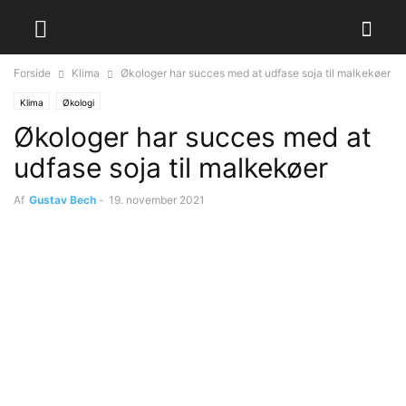
Forside
Klima
Økologer har succes med at udfase soja til malkekøer
Klima
Økologi
Økologer har succes med at
udfase soja til malkekøer
Af
Gustav Bech
-
19. november 2021