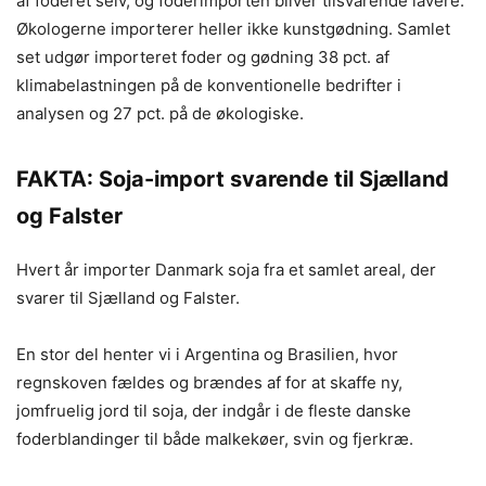
af foderet selv, og foderimporten bliver tilsvarende lavere.
Økologerne importerer heller ikke kunstgødning. Samlet
set udgør importeret foder og gødning 38 pct. af
klimabelastningen på de konventionelle bedrifter i
analysen og 27 pct. på de økologiske.
FAKTA: Soja-import svarende til Sjælland
og Falster
Hvert år importer Danmark soja fra et samlet areal, der
svarer til Sjælland og Falster.
En stor del henter vi i Argentina og Brasilien, hvor
regnskoven fældes og brændes af for at skaffe ny,
jomfruelig jord til soja, der indgår i de fleste danske
foderblandinger til både malkekøer, svin og fjerkræ.