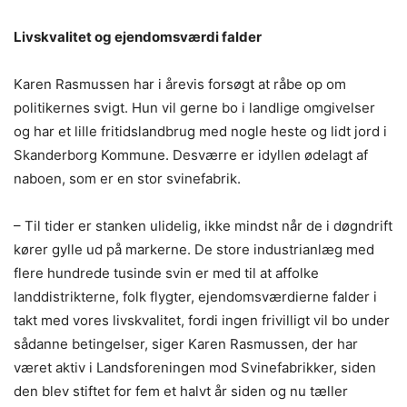
Livskvalitet og ejendomsværdi falder
Karen Rasmussen har i årevis forsøgt at råbe op om
politikernes svigt. Hun vil gerne bo i landlige omgivelser
og har et lille fritidslandbrug med nogle heste og lidt jord i
Skanderborg Kommune. Desværre er idyllen ødelagt af
naboen, som er en stor svinefabrik.
– Til tider er stanken ulidelig, ikke mindst når de i døgndrift
kører gylle ud på markerne. De store industrianlæg med
flere hundrede tusinde svin er med til at affolke
landdistrikterne, folk flygter, ejendomsværdierne falder i
takt med vores livskvalitet, fordi ingen frivilligt vil bo under
sådanne betingelser, siger Karen Rasmussen, der har
været aktiv i Landsforeningen mod Svinefabrikker, siden
den blev stiftet for fem et halvt år siden og nu tæller