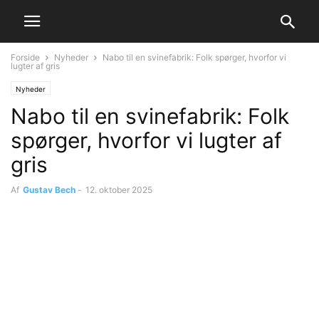
Forside
Nyheder
Nabo til en svinefabrik: Folk spørger, hvorfor vi
lugter af gris
Nyheder
Nabo til en svinefabrik: Folk
spørger, hvorfor vi lugter af
gris
Af
Gustav Bech
-
12. oktober 2025