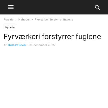
Forside
Nyheder
Fyrværkeri forstyrrer fuglene
Nyheder
Fyrværkeri forstyrrer fuglene
Af
Gustav Bech
-
31. december 2025