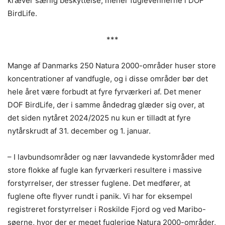
kræver særlig beskyttelse, mener fuglevennerne i DOF
BirdLife.
***
Mange af Danmarks 250 Natura 2000-områder huser store
koncentrationer af vandfugle, og i disse områder bør det
hele året være forbudt at fyre fyrværkeri af. Det mener
DOF BirdLife, der i samme åndedrag glæder sig over, at
det siden nytåret 2024/2025 nu kun er tilladt at fyre
nytårskrudt af 31. december og 1. januar.
– I lavbundsområder og nær lavvandede kystområder med
store flokke af fugle kan fyrværkeri resultere i massive
forstyrrelser, der stresser fuglene. Det medfører, at
fuglene ofte flyver rundt i panik. Vi har for eksempel
registreret forstyrrelser i Roskilde Fjord og ved Maribo-
søerne, hvor der er meget fuglerige Natura 2000-områder,