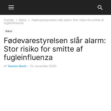
Forside
Natur
Fødevarestyrelsen slår alarm: Stor risiko for smitte af
fugleinfluenza
Natur
Fødevarestyrelsen slår alarm:
Stor risiko for smitte af
fugleinfluenza
Af
Gustav Bech
-
15. november 2020