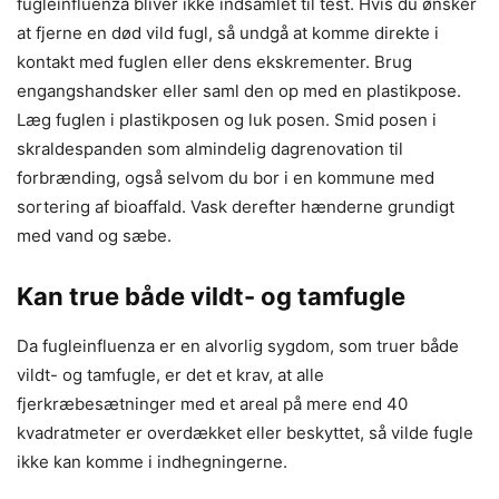
fugleinfluenza bliver ikke indsamlet til test. Hvis du ønsker
at fjerne en død vild fugl, så undgå at komme direkte i
kontakt med fuglen eller dens ekskrementer. Brug
engangshandsker eller saml den op med en plastikpose.
Læg fuglen i plastikposen og luk posen. Smid posen i
skraldespanden som almindelig dagrenovation til
forbrænding, også selvom du bor i en kommune med
sortering af bioaffald. Vask derefter hænderne grundigt
med vand og sæbe.
Kan true både vildt- og tamfugle
Da fugleinfluenza er en alvorlig sygdom, som truer både
vildt- og tamfugle, er det et krav, at alle
fjerkræbesætninger med et areal på mere end 40
kvadratmeter er overdækket eller beskyttet, så vilde fugle
ikke kan komme i indhegningerne.