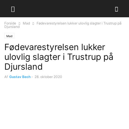
Forside
Mad
Fødevarestyrelsen lukker ulovlig slagter i Trustrup på
Djursland
Mad
Fødevarestyrelsen lukker
ulovlig slagter i Trustrup på
Djursland
Af
Gustav Bech
-
28. oktober 2020