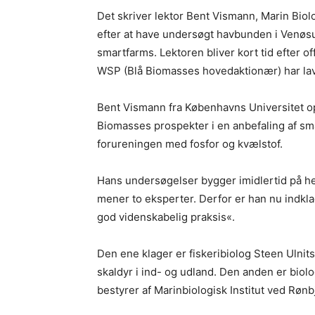
Det skriver lektor Bent Vismann, Marin Bio
efter at have undersøgt havbunden i Venøs
smartfarms. Lektoren bliver kort tid efter o
WSP (Blå Biomasses hovedaktionær) har lav
Bent Vismann fra Københavns Universitet o
Biomasses prospekter i en anbefaling af s
forureningen med fosfor og kvælstof.
Hans undersøgelser bygger imidlertid på he
mener to eksperter. Derfor er han nu indkl
god videnskabelig praksis«.
Den ene klager er fiskeribiolog Steen Ulnit
skaldyr i ind- og udland. Den anden er biol
bestyrer af Marinbiologisk Institut ved Rønb