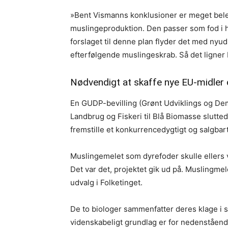
»Bent Vismanns konklusioner er meget belejl
muslingeproduktion. Den passer som fod i ho
forslaget til denne plan flyder det med ny
efterfølgende muslingeskrab. Så det ligner 
Nødvendigt at skaffe nye EU-midler 
En GUDP-bevilling (Grønt Udviklings og Dem
Landbrug og Fiskeri til Blå Biomasse slutte
fremstille et konkurrencedygtigt og salgbart
Muslingemelet som dyrefoder skulle ellers væ
Det var det, projektet gik ud på. Muslingmel
udvalg i Folketinget.
De to biologer sammenfatter deres klage i s
videnskabeligt grundlag er for nedenstående