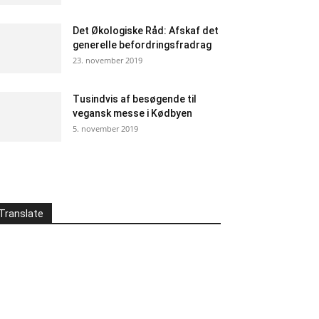
Det Økologiske Råd: Afskaf det
generelle befordringsfradrag
23. november 2019
Tusindvis af besøgende til
vegansk messe i Kødbyen
5. november 2019
Translate