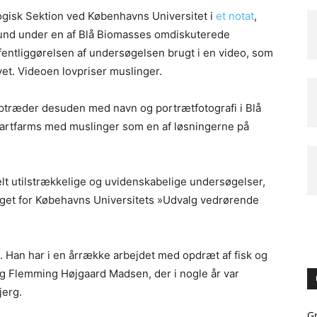
logisk Sektion ved Københavns Universitet i
et notat
,
und under en af Blå Biomasses omdiskuterede
ffentliggørelsen af undersøgelsen brugt i en video, som
et. Videoen lovpriser muslinger.
ptræder desuden med navn og portrætfotografi i Blå
martfarms med muslinger som en af løsningerne på
lt utilstrækkelige og uvidenskabelige undersøgelser,
aget for Købehavns Universitets »Udvalg vedrørende
s. Han har i en årrække arbejdet med opdræt af fisk og
og Flemming Højgaard Madsen, der i nogle år var
jerg.
G