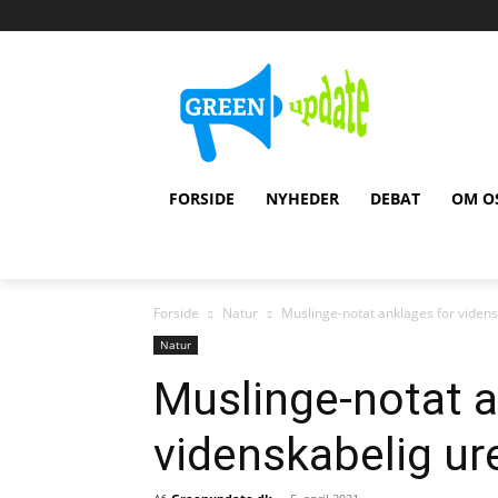
FORSIDE
NYHEDER
DEBAT
OM O
Forside
Natur
Muslinge-notat anklages for viden
Natur
Muslinge-notat a
videnskabelig ur