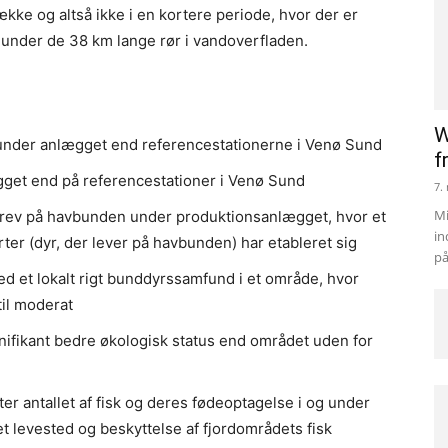
kke og altså ikke i en kortere periode, hvor der er
 under de 38 km lange rør i vandoverfladen.
W
ter under anlægget end referencestationerne i Venø Sund
f
gget end på referencestationer i Venø Sund
7.
Mi
e rev på havbunden under produktionsanlægget, hvor et
in
rter (dyr, der lever på havbunden) har etableret sig
på
d et lokalt rigt bunddyrssamfund i et område, hvor
til moderat
nifikant bedre økologisk status end området uden for
er antallet af fisk og deres fødeoptagelse i og under
 levested og beskyttelse af fjordområdets fisk