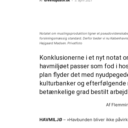
Af
Greenupdate.dk
-
5. april 2021
Del
Notatet om muslingsproduktion ligner et pseudovidenskabelig
forskningsmæssig standard. Derfor beder vi nu Københavns Un
Højgaard Madsen. Privatfoto
Konklusionerne i et nyt notat 
havmiljøet passer som fod i hose
plan flyder det med nyudpeged
kulturbanker og efterfølgende 
betænkelige grad bestilt arbejd
Af Flemmin
HAVMILJØ
– »Havbunden bliver ikke påvirk