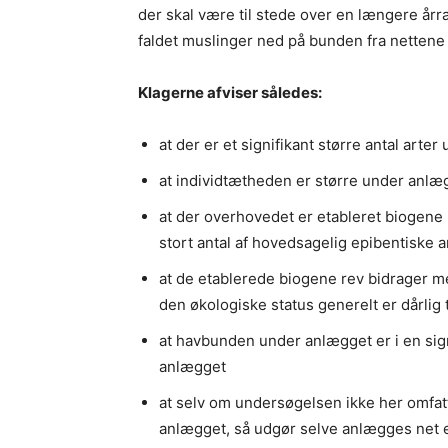
der skal være til stede over en længere årræ
faldet muslinger ned på bunden fra nettene
Klagerne afviser således:
at der er et signifikant større antal ar
at individtætheden er større under anlæ
at der overhovedet er etableret biogen
stort antal af hovedsagelig epibentiske a
at de etablerede biogene rev bidrager me
den økologiske status generelt er dårlig 
at havbunden under anlægget er i en sig
anlægget
at selv om undersøgelsen ikke her omfatt
anlægget, så udgør selve anlægges net et