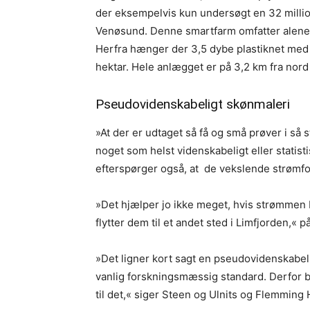
der eksempelvis kun undersøgt en 32 millio
Venøsund. Denne smartfarm omfatter alene 
Herfra hænger der 3,5 dybe plastiknet med 
hektar. Hele anlægget er på 3,2 km fra nord
Pseudovidenskabeligt skønmaleri
»At der er udtaget så få og små prøver i så
noget som helst videnskabeligt eller statisti
efterspørger også, at de vekslende strømfo
»Det hjælper jo ikke meget, hvis strømmen 
flytter dem til et andet sted i Limfjorden,« 
»Det ligner kort sagt en pseudovidenskabelig
vanlig forskningsmæssig standard. Derfor be
til det,« siger Steen og Ulnits og Flemmin