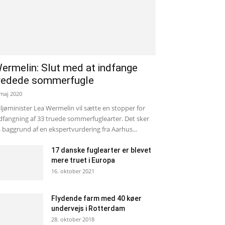
ermelin: Slut med at indfange
redede sommerfugle
 maj 2020
ljøminister Lea Wermelin vil sætte en stopper for
dfangning af 33 truede sommerfuglearter. Det sker
 baggrund af en ekspertvurdering fra Aarhus...
17 danske fuglearter er blevet
mere truet i Europa
16. oktober 2021
Flydende farm med 40 køer
undervejs i Rotterdam
28. oktober 2018