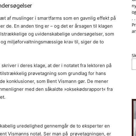
undersøgelser
ny
og
æt af muslinger i smartfarms som en gavnlig effekt på
. .
Pr
iger de. En anden ting er – og det er årsagen til klagen
ar
tilstrækkelige og uvidenskabelige undersøgelser, som
og miljøforvaltningsmæssige krav til, siger de to
Sk
river i deres klage, at der i notatet fra lektoren på
utilstrækkelig prøvetagning som grundlag for hans
s de konklusioner, som Bent Vismann gør. De mener
 sammenligner med den såkaldte »oksekødsrapport« fra
et.
nskabelig uredelighed gennemgår de to eksperter en
 Bent Vismanns notat. Ser man på prøvetagningen, er