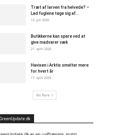
Træt af larven fra helvede? –
Lad fuglene tage sig af...
13. juli 2026
Butikkerne kan spare ved at
give madvarer væk
21. april 2026
Havisen i Arktis smelter mere
for hvert år
17. april 2026
Vis flere
GreenUpdate.dk
reenUpdate.dk er en uafhængig, gratis