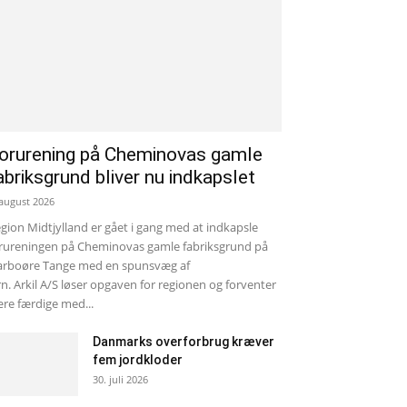
orurening på Cheminovas gamle
abriksgrund bliver nu indkapslet
 august 2026
gion Midtjylland er gået i gang med at indkapsle
rureningen på Cheminovas gamle fabriksgrund på
rboøre Tange med en spunsvæg af
rn. Arkil A/S løser opgaven for regionen og forventer
re færdige med...
Danmarks overforbrug kræver
fem jordkloder
30. juli 2026