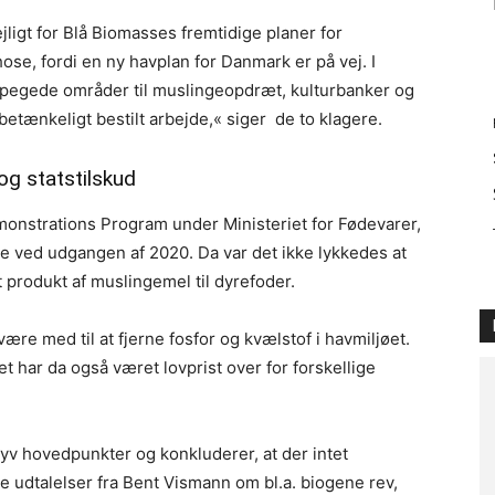
igt for Blå Biomasses fremtidige planer for
se, fordi en ny havplan for Danmark er på vej. I
udpegede områder til muslingeopdræt, kulturbanker og
betænkeligt bestilt arbejde,« siger de to klagere.
og statstilskud
onstrations Program under Ministeriet for Fødevarer,
de ved udgangen af 2020. Da var det ikke lykkedes at
 produkt af muslingemel til dyrefoder.
re med til at fjerne fosfor og kvælstof i havmiljøet.
et har da også været lovprist over for forskellige
yv hovedpunkter og konkluderer, at der intet
 udtalelser fra Bent Vismann om bl.a. biogene rev,