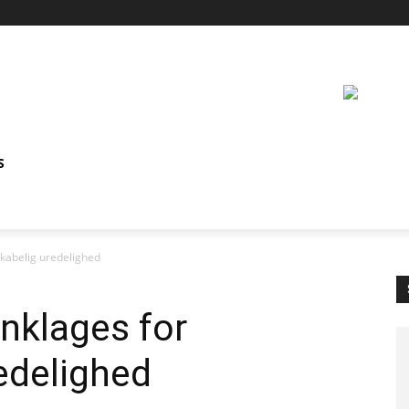
S
skabelig uredelighed
nklages for
edelighed