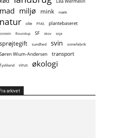
kød
Lea Wermelin
mad
miljø
mink
mælk
natur
plantebaseret
olie
PFAS
SF
soja
protein
Roundup
skov
svin
sprøjtegift
sundhed
svinefabrik
transport
Søren Wium-Andersen
økologi
virus
Tyskland
Fra arkivet