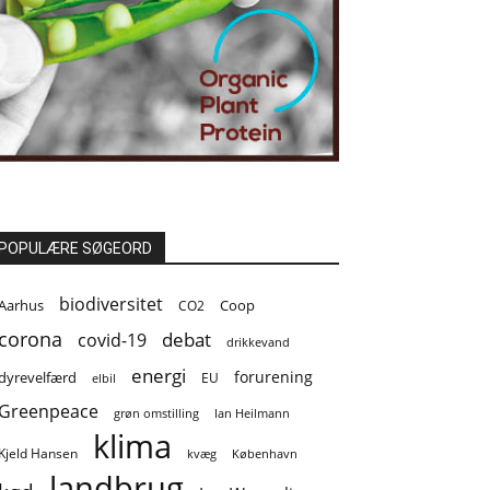
POPULÆRE SØGEORD
biodiversitet
Coop
Aarhus
CO2
corona
covid-19
debat
drikkevand
energi
forurening
dyrevelfærd
EU
elbil
Greenpeace
grøn omstilling
Ian Heilmann
klima
Kjeld Hansen
kvæg
København
landbrug