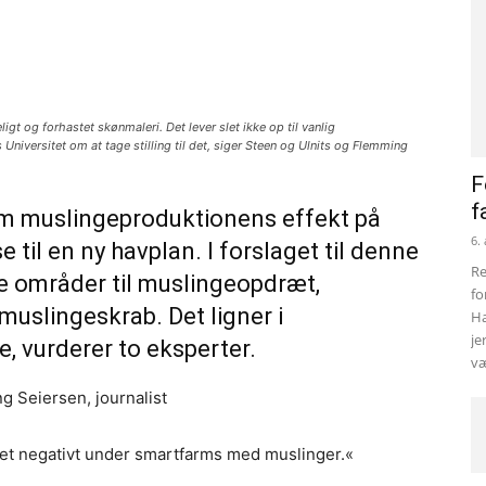
t og forhastet skønmaleri. Det lever slet ikke op til vanlig
iversitet om at tage stilling til det, siger Steen og Ulnits og Flemming
F
f
om muslingeproduktionens effekt på
6.
 til en ny havplan. I forslaget til denne
Re
e områder til muslingeopdræt,
fo
muslingeskrab. Det ligner i
Ha
je
e, vurderer to eksperter.
væ
g Seiersen, journalist
et negativt under smartfarms med muslinger.«