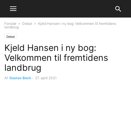
Forside
Debat
Kjeld Hansen i ny bog: Velkommen til fremtidens
landbrug
Debat
Kjeld Hansen i ny bog:
Velkommen til fremtidens
landbrug
Af
Gustav Bech
-
27. april 2021