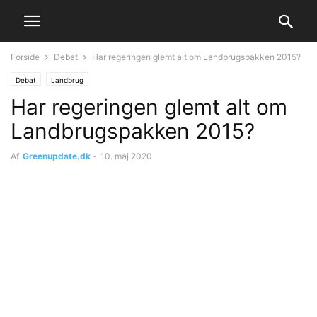
Forside
Debat
Har regeringen glemt alt om Landbrugspakken 2015?
Debat
Landbrug
Har regeringen glemt alt om
Landbrugspakken 2015?
Af
Greenupdate.dk
-
10. maj 2020