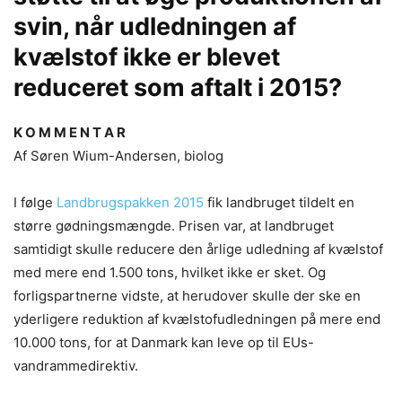
svin, når udledningen af
kvælstof ikke er blevet
reduceret som aftalt i 2015?
K O M M E N T A R
Af Søren Wium-Andersen, biolog
I følge
Landbrugspakken 2015
fik landbruget tildelt en
større gødningsmængde. Prisen var, at landbruget
samtidigt skulle reducere den årlige udledning af kvælstof
med mere end 1.500 tons, hvilket ikke er sket. Og
forligspartnerne vidste, at herudover skulle der ske en
yderligere reduktion af kvælstofudledningen på mere end
10.000 tons, for at Danmark kan leve op til EUs-
vandrammedi­rektiv.