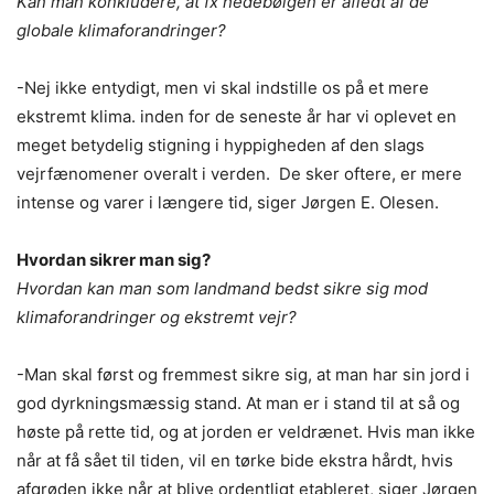
Kan man konkludere, at fx hedebølgen er afledt af de
globale klimaforandringer?
-Nej ikke entydigt, men vi skal indstille os på et mere
ekstremt klima. inden for de seneste år har vi oplevet en
meget betydelig stigning i hyppigheden af den slags
vejrfænomener overalt i verden. De sker oftere, er mere
intense og varer i længere tid, siger Jørgen E. Olesen.
Hvordan sikrer man sig?
Hvordan kan man som landmand bedst sikre sig mod
klimaforandringer og ekstremt vejr?
-Man skal først og fremmest sikre sig, at man har sin jord i
god dyrkningsmæssig stand. At man er i stand til at så og
høste på rette tid, og at jorden er veldrænet. Hvis man ikke
når at få sået til tiden, vil en tørke bide ekstra hårdt, hvis
afgrøden ikke når at blive ordentligt etableret, siger Jørgen