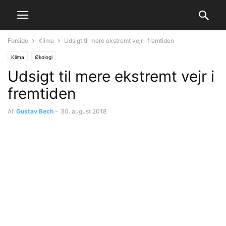
Forside
Klima
Udsigt til mere ekstremt vejr i fremtiden
Klima
Økologi
Udsigt til mere ekstremt vejr i
fremtiden
Af
Gustav Bech
-
30. august 2018