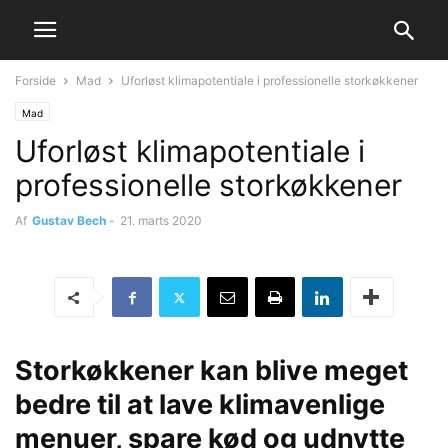
Forside
Mad
Uforløst klimapotentiale i professionelle storkøkkener
Mad
Uforløst klimapotentiale i
professionelle storkøkkener
Af
Gustav Bech
-
21. marts 2020
Storkøkkener kan blive meget
bedre til at lave klimavenlige
menuer, spare kød og udnytte