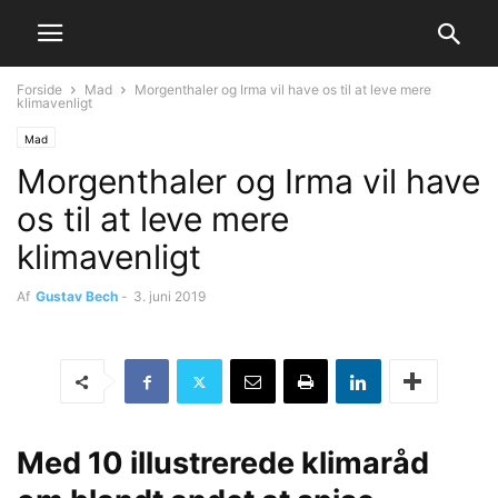
Forside
Mad
Morgenthaler og Irma vil have os til at leve mere
klimavenligt
Mad
Morgenthaler og Irma vil have
os til at leve mere
klimavenligt
Af
Gustav Bech
-
3. juni 2019
Med 10 illustrerede klimaråd