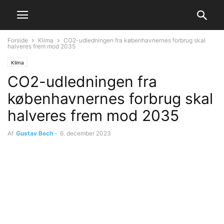
Forside
Klima
CO2-udledningen fra københavnernes forbrug skal
halveres frem mod 2035
Klima
CO2-udledningen fra
københavnernes forbrug skal
halveres frem mod 2035
Af
Gustav Bech
-
6. december 2023