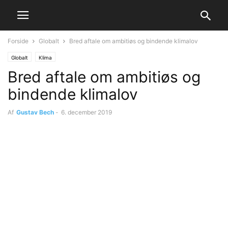
Forside
Globalt
Bred aftale om ambitiøs og bindende klimalov
Globalt
Klima
Bred aftale om ambitiøs og
bindende klimalov
Af
Gustav Bech
-
6. december 2019