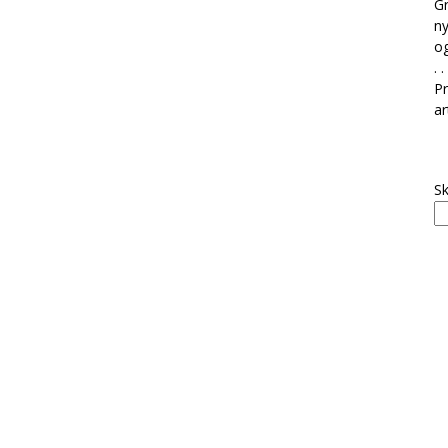
Gr
ny
og
. . 
Pr
ar
Sk