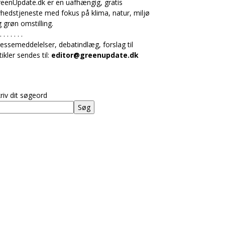
eenUpdate.dk er en uafhængig, gratis
hedstjeneste med fokus på klima, natur, miljø
 grøn omstilling.
. . . . . . .
essemeddelelser, debatindlæg, forslag til
tikler sendes til:
editor@greenupdate.dk
riv dit søgeord
Søg