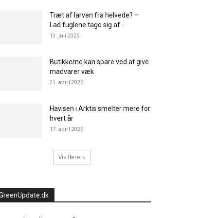
Træt af larven fra helvede? –
Lad fuglene tage sig af...
13. juli 2026
Butikkerne kan spare ved at give
madvarer væk
21. april 2026
Havisen i Arktis smelter mere for
hvert år
17. april 2026
Vis flere
GreenUpdate.dk