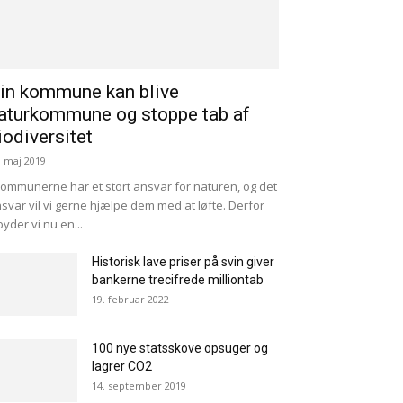
in kommune kan blive
aturkommune og stoppe tab af
iodiversitet
. maj 2019
ommunerne har et stort ansvar for naturen, og det
svar vil vi gerne hjælpe dem med at løfte. Derfor
lbyder vi nu en...
Historisk lave priser på svin giver
bankerne trecifrede milliontab
19. februar 2022
100 nye statsskove opsuger og
lagrer CO2
14. september 2019