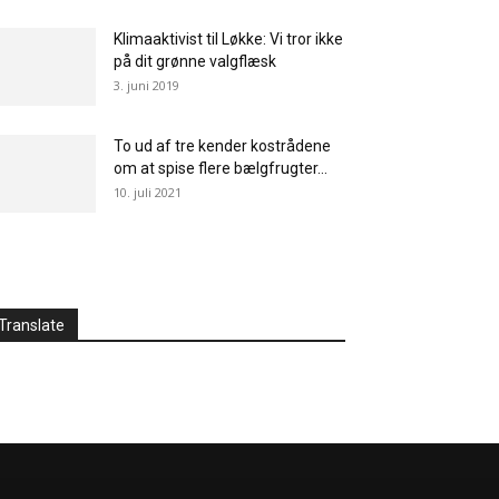
Klimaaktivist til Løkke: Vi tror ikke
på dit grønne valgflæsk
3. juni 2019
To ud af tre kender kostrådene
om at spise flere bælgfrugter...
10. juli 2021
Translate