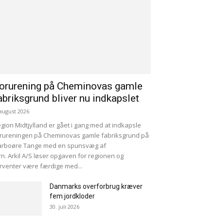
orurening på Cheminovas gamle
abriksgrund bliver nu indkapslet
 august 2026
gion Midtjylland er gået i gang med at indkapsle
rureningen på Cheminovas gamle fabriksgrund på
arboøre Tange med en spunsvæg af
rn. Arkil A/S løser opgaven for regionen og
rventer være færdige med...
Danmarks overforbrug kræver
fem jordkloder
30. juli 2026