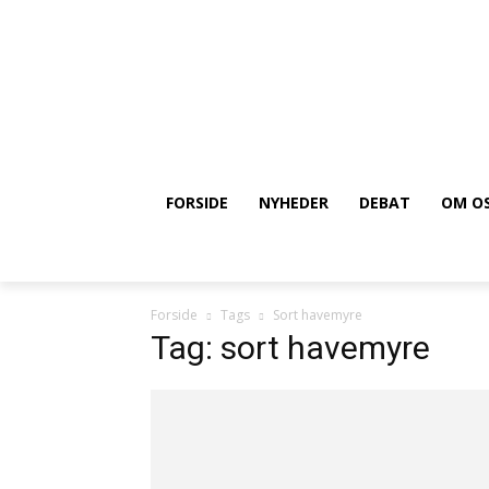
FORSIDE
NYHEDER
DEBAT
OM O
Forside
Tags
Sort havemyre
Tag: sort havemyre