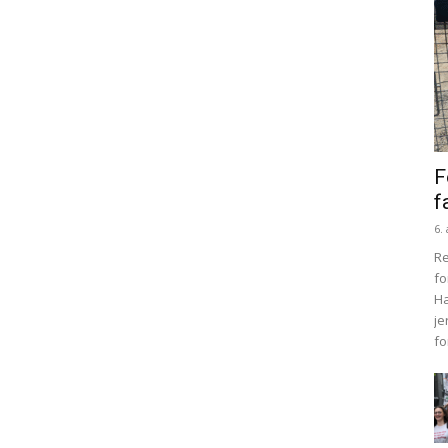
F
f
6.
Re
fo
H
je
fo