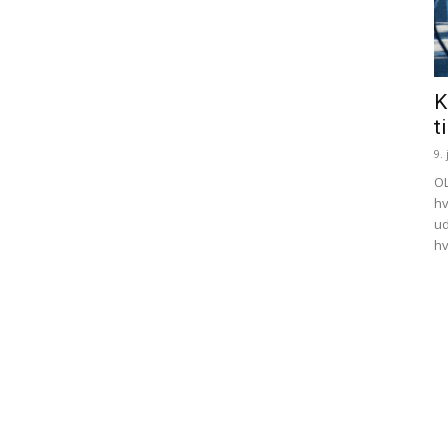
K
t
9. 
OL
hv
ud
hv