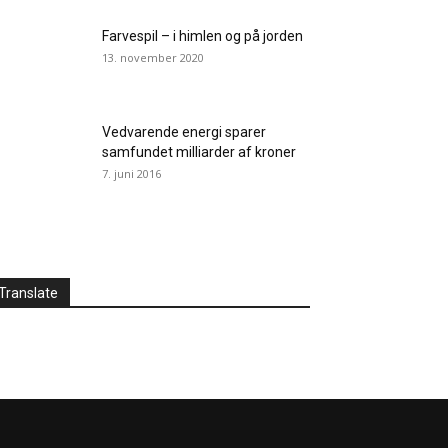
Farvespil – i himlen og på jorden
13. november 2020
Vedvarende energi sparer
samfundet milliarder af kroner
7. juni 2016
Translate