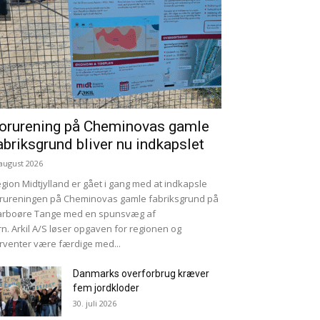
orurening på Cheminovas gamle
abriksgrund bliver nu indkapslet
 august 2026
gion Midtjylland er gået i gang med at indkapsle
rureningen på Cheminovas gamle fabriksgrund på
arboøre Tange med en spunsvæg af
rn. Arkil A/S løser opgaven for regionen og
rventer være færdige med...
Danmarks overforbrug kræver
fem jordkloder
30. juli 2026