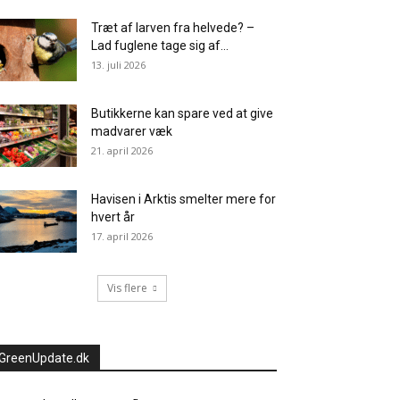
Træt af larven fra helvede? –
Lad fuglene tage sig af...
13. juli 2026
Butikkerne kan spare ved at give
madvarer væk
21. april 2026
Havisen i Arktis smelter mere for
hvert år
17. april 2026
Vis flere
GreenUpdate.dk