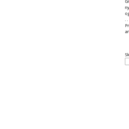
Gr
ny
og
. . 
Pr
ar
Sk