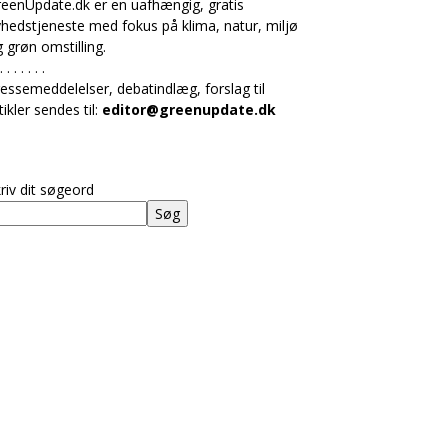
eenUpdate.dk er en uafhængig, gratis
hedstjeneste med fokus på klima, natur, miljø
 grøn omstilling.
. . . . . . .
essemeddelelser, debatindlæg, forslag til
tikler sendes til:
editor@greenupdate.dk
riv dit søgeord
Søg