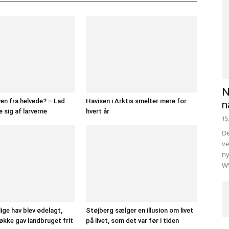
N
ven fra helvede? – Lad
Havisen i Arktis smelter mere for
n
 sig af larverne
hvert år
15
De
ve
ny
WW
ige hav blev ødelagt,
Støjberg sælger en illusion om livet
Løkke gav landbruget frit
på livet, som det var før i tiden