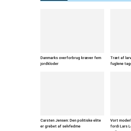
Danmarks overforbrug kræver fem
Træt af lar
jordkloder
fuglene tage
Carsten Jensen: Den politiske elite
Vort moderl
er grebet af selvfedme
fordi Lars 