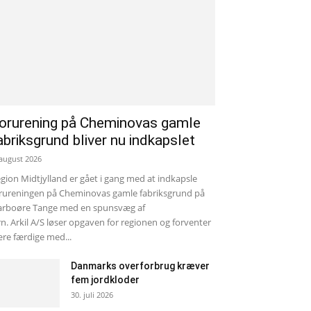
orurening på Cheminovas gamle
abriksgrund bliver nu indkapslet
 august 2026
gion Midtjylland er gået i gang med at indkapsle
rureningen på Cheminovas gamle fabriksgrund på
rboøre Tange med en spunsvæg af
rn. Arkil A/S løser opgaven for regionen og forventer
re færdige med...
Danmarks overforbrug kræver
fem jordkloder
30. juli 2026