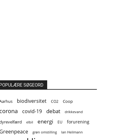
POPULÆRE SØGEORD
biodiversitet
Coop
Aarhus
CO2
corona
covid-19
debat
drikkevand
energi
forurening
dyrevelfærd
EU
elbil
Greenpeace
grøn omstilling
Ian Heilmann