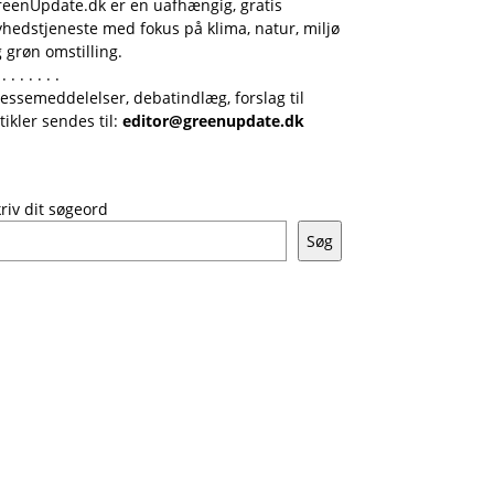
reenUpdate.dk er en uafhængig, gratis
hedstjeneste med fokus på klima, natur, miljø
 grøn omstilling.
 . . . . . . .
essemeddelelser, debatindlæg, forslag til
tikler sendes til:
editor@greenupdate.dk
riv dit søgeord
Søg