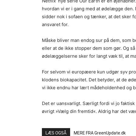
Netflix’ nye serie Our Earth er en øjenåbner
hvordan vi er i gang med at ødelægge den. N
sidder nok i sofaen og tænker, at det sker f
ansvaret for.
Måske bliver man endog sur på dem, som bo
eller at de ikke stopper dem som gør. Og så 
ødelæggelserne sker for langt væk til, at m
For selvom vi europæere kun udgør syv proc
klodens biokapacitet. Det betyder, at de øde
vi ikke endnu har lært mådeholdenhed og ba
Det er uansvarligt. Særligt fordi vi jo fakti
øvrigt »Vælg din fremtid«. Aldrig har det væ
LÆS OGSÅ
MERE FRA GreenUpdate.dk