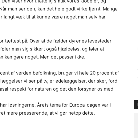
. Den viser hvor ufattelig smuk vores klode er, og
år man ser den, kan det hele godt virke fjernt. Mange
or langt væk til at kunne være noget man selv har
r tættest på. Over at de fælder dyrenes levesteder
føler man sig sikkert også hjælpeløs, og føler at
an kan gøre noget. Men det passer ikke.
ent af verden befolkning, bruger vi hele 20 procent af
læggelser vi ser på tv, er ødelæggelser, der sker, fordi
sal respekt for naturen og det den forsyner os med.
sk har løsningerne. Årets tema for Europa-dagen var i
ret mere presserende, at vi gør netop dette.