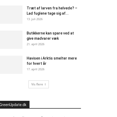
Træt af larven fra helvede? –
Lad fuglene tage sig af...
13. juli 2026
Butikkerne kan spare ved at
give madvarer væk
21. april 2026
Havisen i Arktis smelter mere
for hvert år
17. april 2026
Vis flere
GreenUpdate.dk