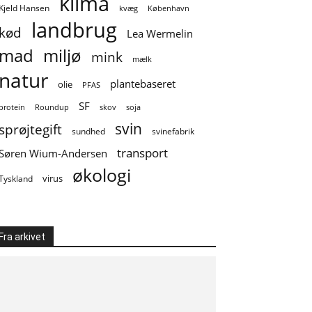
klima
Kjeld Hansen
kvæg
København
landbrug
kød
Lea Wermelin
mad
miljø
mink
mælk
natur
plantebaseret
olie
PFAS
SF
soja
protein
Roundup
skov
svin
sprøjtegift
sundhed
svinefabrik
transport
Søren Wium-Andersen
økologi
virus
Tyskland
Fra arkivet