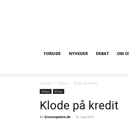
FORSIDE
NYHEDER
DEBAT
OM O
Forside
Debat
Klode på kredit
Debat
Klima
Klode på kredit
Af
Greenupdate.dk
-
10. maj 2019