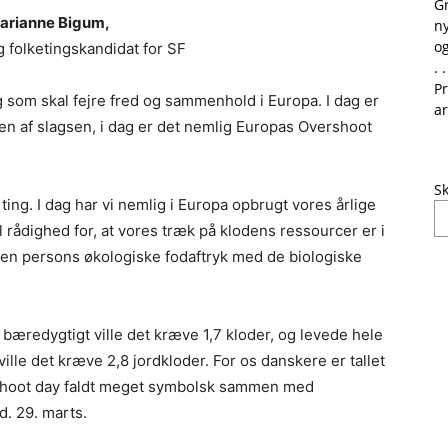
G
arianne Bigum,
ny
og
g folketingskandidat for SF
. .
Pr
 som skal fejre fred og sammenhold i Europa. I dag er
ar
n af slagsen, i dag er det nemlig Europas Overshoot
Sk
ing. I dag har vi nemlig i Europa opbrugt vores årlige
l rådighed for, at vores træk på klodens ressourcer er i
en persons økologiske fodaftryk med de biologiske
bæredygtigt ville det kræve 1,7 kloder, og levede hele
le det kræve 2,8 jordkloder. For os danskere er tallet
rshoot day faldt meget symbolsk sammen med
d. 29. marts.