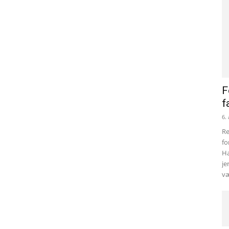
F
f
6.
Re
fo
Ha
je
væ