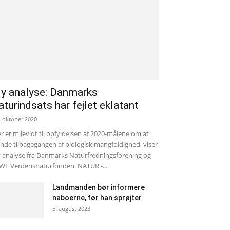
y analyse: Danmarks
aturindsats har fejlet eklatant
. oktober 2020
r er milevidt til opfyldelsen af 2020-målene om at
nde tilbagegangen af biologisk mangfoldighed, viser
 analyse fra Danmarks Naturfredningsforening og
F Verdensnaturfonden. NATUR -...
Landmanden bør informere
naboerne, før han sprøjter
5. august 2023