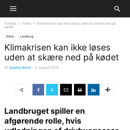
Forside
Klima
Klimakrisen kan ikke løses uden at skære ned på
kødet
Klima
Landbrug
Klimakrisen kan ikke løses
uden at skære ned på kødet
Af
Gustav Bech
-
9. august 2019
Landbruget spiller en
afgørende rolle, hvis