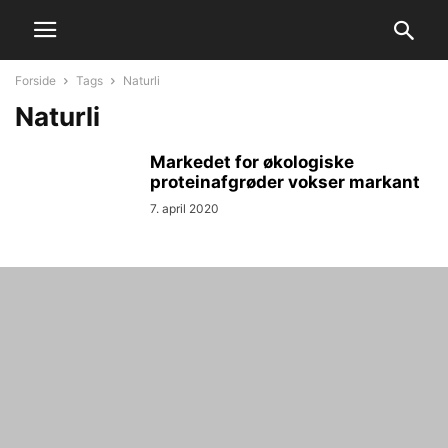
Forside
Tags
Naturli
Naturli
Markedet for økologiske
proteinafgrøder vokser markant
7. april 2020