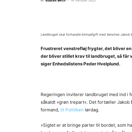
Af
Gustav Bech
-
14. oktober 2023
Del
Landbruget skal forhandle klimaafgift med Venstres Jakob
Frustreret venstrefløj frygter, det bliver e
der bliver stillet krav til landbruget, så f
siger Enhedslistens Peder Hvelplund.
Regeringen inviterer landbruget med ind i f
såkaldt »grøn trepart«. Det fortæller Jako
formand,
til Politiken
lørdag.
»Sigtet er at bringe parter til bordet, som 