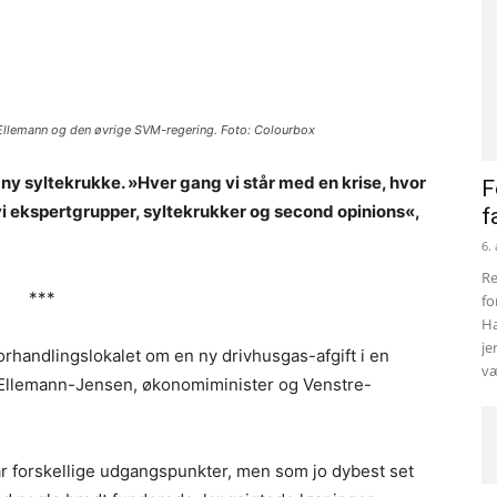
 Ellemann og den øvrige SVM-regering. Foto: Colourbox
n ny syltekrukke. »Hver gang vi står med en krise, hvor
F
år vi ekspertgrupper, syltekrukker og second opinions«,
f
6.
Re
***
fo
Ha
je
orhandlingslokalet om en ny drivhusgas-afgift i en
væ
b Ellemann-Jensen, økonomiminister og Venstre-
har forskellige udgangspunkter, men som jo dybest set