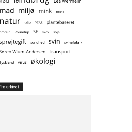
kød
Lea Wermelin
mad
miljø
mink
mælk
natur
plantebaseret
olie
PFAS
SF
soja
protein
Roundup
skov
svin
sprøjtegift
sundhed
svinefabrik
transport
Søren Wium-Andersen
økologi
virus
Tyskland
Fra arkivet