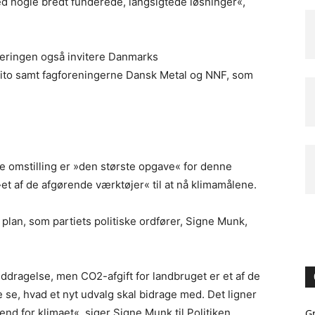
med nogle bredt funderede, langsigtede løsninger«,
geringen også invitere Danmarks
ito samt fagforeningerne Dansk Metal og NNF, som
e omstilling er »den største opgave« for denne
»et af de afgørende værktøjer« til at nå klimamålene.
lan, som partiets politiske ordfører, Signe Munk,
nddragelse, men CO2-afgift for landbruget er et af de
kke se, hvad et nyt udvalg skal bidrage med. Det ligner
nd for klimaet«, siger Signe Munk til Politiken.
G