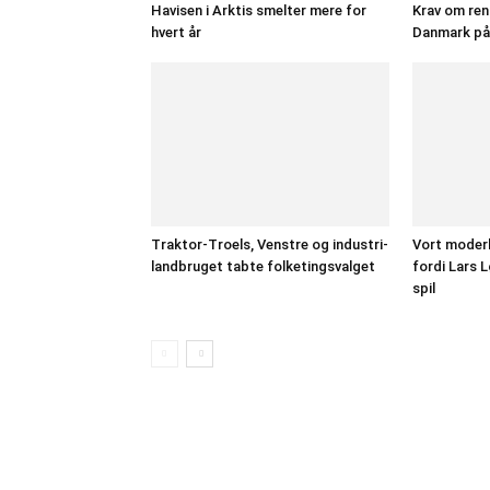
Havisen i Arktis smelter mere for
Krav om ren
hvert år
Danmark på 
Traktor-Troels, Venstre og industri-
Vort moderl
landbruget tabte folketingsvalget
fordi Lars 
spil