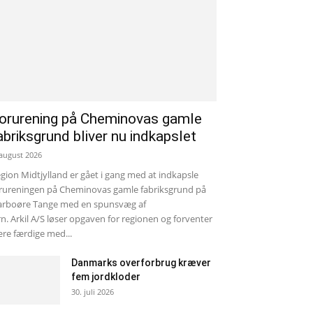
orurening på Cheminovas gamle
abriksgrund bliver nu indkapslet
 august 2026
gion Midtjylland er gået i gang med at indkapsle
rureningen på Cheminovas gamle fabriksgrund på
rboøre Tange med en spunsvæg af
rn. Arkil A/S løser opgaven for regionen og forventer
re færdige med...
Danmarks overforbrug kræver
fem jordkloder
30. juli 2026