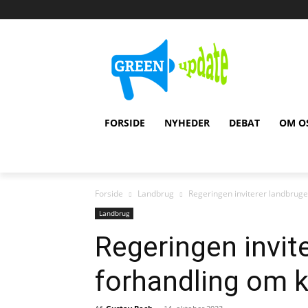
FORSIDE
NYHEDER
DEBAT
OM O
Forside
Landbrug
Regeringen inviterer landbruget
Landbrug
Regeringen invite
forhandling om k