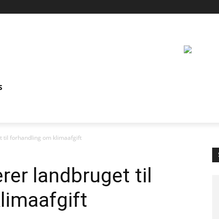
S
 til forhandling om klimaafgift
rer landbruget til
limaafgift