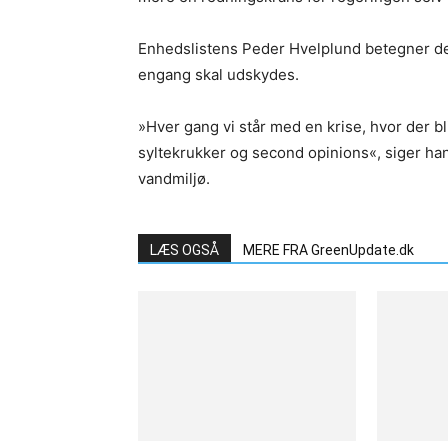
Enhedslistens Peder Hvelplund betegner det
engang skal udskydes.
»Hver gang vi står med en krise, hvor der bliv
syltekrukker og second opinions«, siger ha
vandmiljø.
LÆS OGSÅ
MERE FRA GreenUpdate.dk