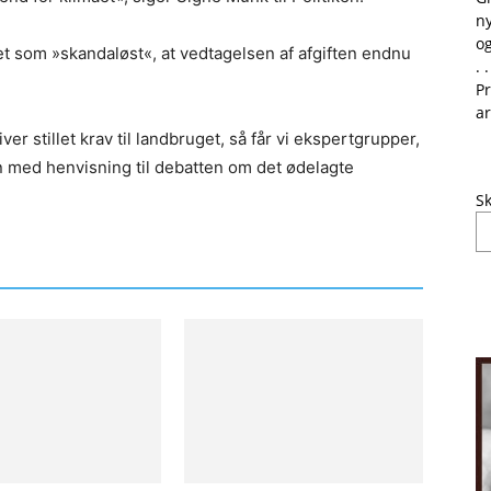
ny
og
 som »skandaløst«, at vedtagelsen af afgiften endnu
. .
Pr
ar
er stillet krav til landbruget, så får vi ekspertgrupper,
n med henvisning til debatten om det ødelagte
Sk