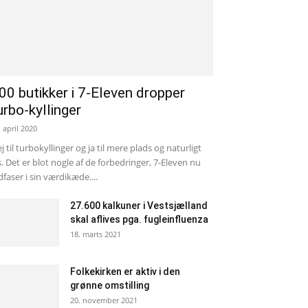
00 butikker i 7-Eleven dropper
urbo-kyllinger
. april 2020
j til turbokyllinger og ja til mere plads og naturligt
s. Det er blot nogle af de forbedringer, 7-Eleven nu
dfaser i sin værdikæde....
27.600 kalkuner i Vestsjælland
skal aflives pga. fugleinfluenza
18. marts 2021
Folkekirken er aktiv i den
grønne omstilling
20. november 2021