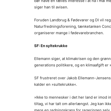
bør have en fælles interesse i at nå i mål 
siger han til avisen.
Foruden Landbrug & Fødevarer og DI vil re
Naturfredningsforening, tænketanken Conc
organiserer mange i fødevarebranchen.
SF: En syltekrukke
Ellemann siger, at klimakrisen og den grønn
generations politikere, og en klimaafgift er 
SF frustreret over Jakob Ellemann-Jensens p
kalder en »sultekrukke«.
»Ikke to mennesker i det her land er imod i
tiltag, vi har talt om allerlængst. Jeg kan i
mere en redningskrans for regeringen selv e