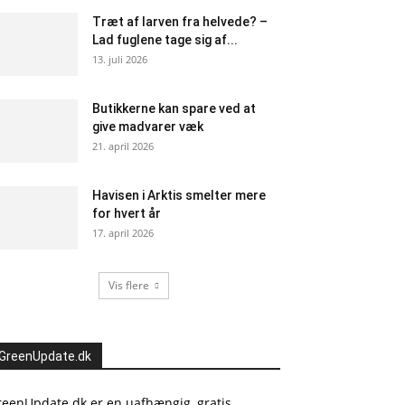
Træt af larven fra helvede? –
Lad fuglene tage sig af...
13. juli 2026
Butikkerne kan spare ved at
give madvarer væk
21. april 2026
Havisen i Arktis smelter mere
for hvert år
17. april 2026
Vis flere
GreenUpdate.dk
reenUpdate.dk er en uafhængig, gratis