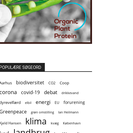
POPULÆRE SØGEORD
biodiversitet
Coop
Aarhus
CO2
corona
covid-19
debat
drikkevand
energi
forurening
dyrevelfærd
EU
elbil
Greenpeace
grøn omstilling
Ian Heilmann
klima
Kjeld Hansen
kvæg
København
landbrug