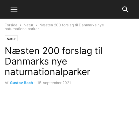
Forside
Natur
Næsten 200 forslag til Danmarks nye
naturnationalparker
Natur
Næsten 200 forslag til
Danmarks nye
naturnationalparker
Af
Gustav Bech
-
15. september 2021