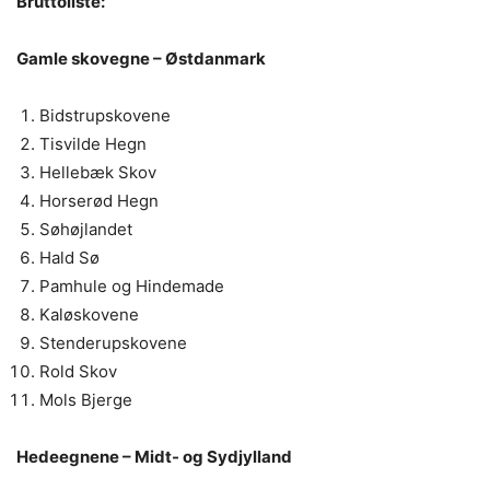
Bruttoliste:
Gamle skovegne – Østdanmark
Bidstrupskovene
Tisvilde Hegn
Hellebæk Skov
Horserød Hegn
Søhøjlandet
Hald Sø
Pamhule og Hindemade
Kaløskovene
Stenderupskovene
Rold Skov
Mols Bjerge
Hedeegnene – Midt- og Sydjylland