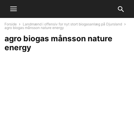
Forside
Landmænd i offensiv for nyt stort biogasanlæg på Djursland
agro biogas månsson nature energy
agro biogas månsson nature
energy