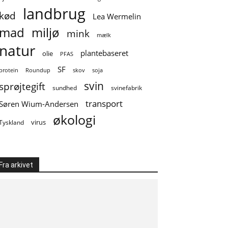
landbrug
kød
Lea Wermelin
mad
miljø
mink
mælk
natur
plantebaseret
olie
PFAS
SF
soja
protein
Roundup
skov
svin
sprøjtegift
sundhed
svinefabrik
transport
Søren Wium-Andersen
økologi
virus
Tyskland
Fra arkivet