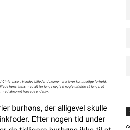
nd Christensen. Hendes billeder dokumenterer hvor kummerlige forhold,
illede høns, høns med alt for lange negle (i nogle tilfælde så lange, at
ns med abnormt hævede underliv.
ier burhøns, der alligevel skulle
minkfoder. Efter nogen tid under
G