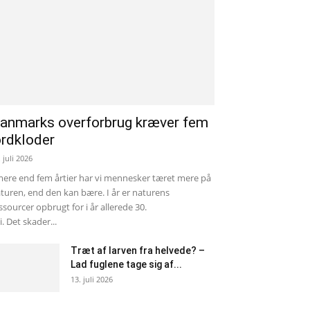
anmarks overforbrug kræver fem
ordkloder
. juli 2026
mere end fem årtier har vi mennesker tæret mere på
turen, end den kan bære. I år er naturens
ssourcer opbrugt for i år allerede 30.
li. Det skader...
Træt af larven fra helvede? –
Lad fuglene tage sig af...
13. juli 2026