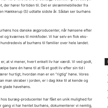
t, der hører fortiden til. Det er skræmmebilleder fra
ren Hækkerup (S) udtalte sidste år. Sådan ser burhøns
burhøns hos danske ægproducenter, når hønsene efter
hjel og kværnes til minkfoder. Vi har selv en flok eks-
hundredevis af burhøns til familier over hele landet.
 er, at vi mener, hvert enkelt liv har værdi. Vi ved godt,
pe bare én høne til at få et godt liv efter sin tid i
 lærer hurtigt, hvordan man er en “rigtig” høne. Vores
 man skraber i jorden, er i dag ikke til at kende og
om glade havehøns.
s hos buræg-producenter har fået en unik mulighed for
er gang vi har hentet burhøns, dokumenterer vi nemlig,