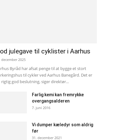
od julegave til cyklister i Aarhus
. december 2025
rhus Byråd har afsat penge til at bygge et stort
rkeringshus til cykler ved Aarhus Banegård. Det er
 rigtig god beslutning, siger direktør...
Farlig kemi kan fremrykke
overgangsalderen
7. juni 2016
Vi dumper kæledyr som aldrig
før
31. december 2021