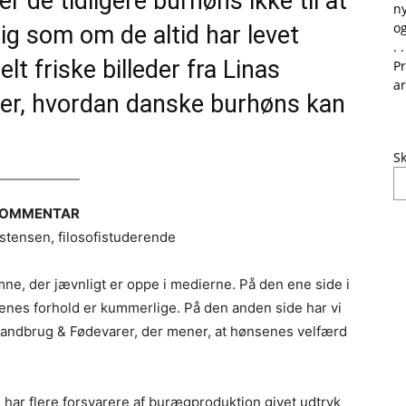
r de tidligere burhøns ikke til at
ny
og
ig som om de altid har levet
. .
t friske billeder fra Linas
Pr
ar
er, hvordan danske burhøns kan
Sk
OMMENTAR
istensen, filosofistuderende
ne, der jævnligt er oppe i medierne. På den ene side i
senes forhold er kummerlige. På den anden side har vi
Landbrug & Fødevarer, der mener, at hønsenes velfærd
e har flere forsvarere af burægproduktion givet udtryk