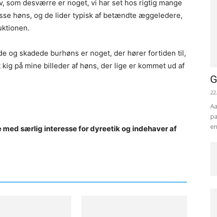
 som desværre er noget, vi har set hos rigtig mange
disse høns, og de lider typisk af betændte æggeledere,
uktionen.
ede og skadede burhøns er noget, der hører fortiden til,
 kig på mine billeder af høns, der lige er kommet ud af
G
22
Aa
pa
en
e med særlig interesse for dyreetik og indehaver af