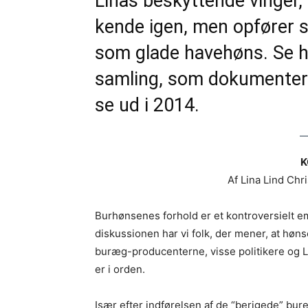
Linas beskyttende vinger, e
kende igen, men opfører s
som glade havehøns. Se hel
samling, som dokumenter
se ud i 2014.
K
Af Lina Lind Chr
Burhønsenes forhold er et kontroversielt em
diskussionen har vi folk, der mener, at høn
buræg-producenterne, visse politikere og 
er i orden.
Især efter indførelsen af de “berigede” bur