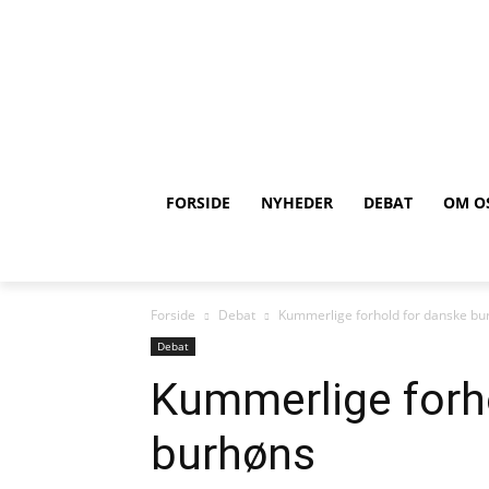
FORSIDE
NYHEDER
DEBAT
OM O
Forside
Debat
Kummerlige forhold for danske bu
Debat
Kummerlige forh
burhøns