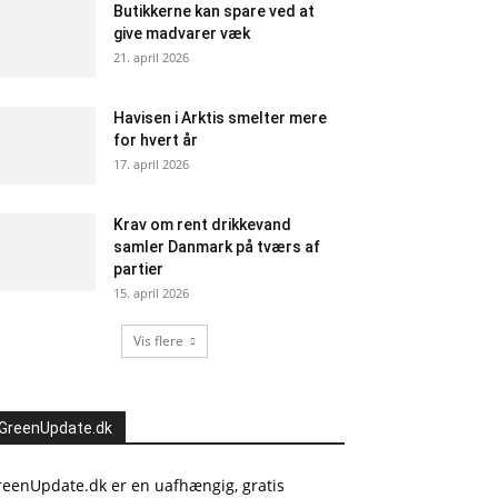
Butikkerne kan spare ved at
give madvarer væk
21. april 2026
Havisen i Arktis smelter mere
for hvert år
17. april 2026
Krav om rent drikkevand
samler Danmark på tværs af
partier
15. april 2026
Vis flere
GreenUpdate.dk
reenUpdate.dk er en uafhængig, gratis