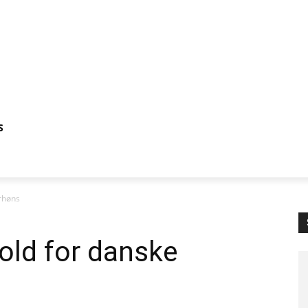
S
rhøns
old for danske