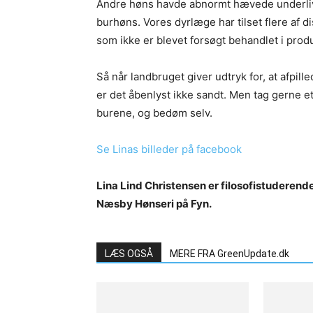
Andre høns havde abnormt hævede underliv,
burhøns. Vores dyrlæge har tilset flere af 
som ikke er blevet forsøgt behandlet i prod
Så når landbruget giver udtryk for, at afpill
er det åbenlyst ikke sandt. Men tag gerne et
burene, og bedøm selv.
Se Linas billeder på facebook
Lina Lind Christensen er filosofistuderend
Næsby Hønseri på Fyn.
LÆS OGSÅ
MERE FRA GreenUpdate.dk