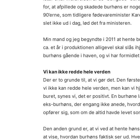
for, at afpillede og skadede burhøns er noge
90’erne, som tidligere fødevareminister Ka
slet ikke ud i dag, lød det fra ministeren.
Min mand og jeg begyndte i 2011 at hente 
ca. et år i produktionen alligevel skal slås i
burhøns gående i haven, og vi har formidlet 
Vi kan ikke redde hele verden
Der er to grunde til, at vi gør det. Den første
vi ikke kan redde hele verden, men kan vi hjæl
buret, synes vi, det er positivt. En burhøne
eks-burhøns, der engang ikke anede, hvordan
opfører sig, som om de altid havde levet s
Den anden grund er, at vi ved at hente høn
at vise, hvordan burhøns faktisk ser ud. Hv