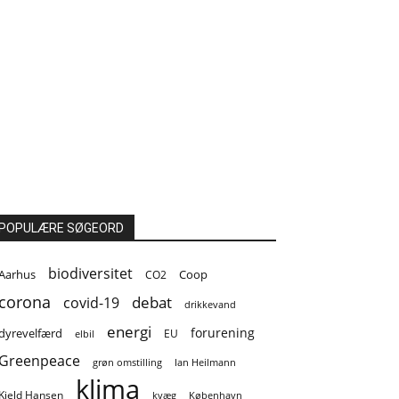
POPULÆRE SØGEORD
biodiversitet
Coop
Aarhus
CO2
corona
covid-19
debat
drikkevand
energi
forurening
dyrevelfærd
EU
elbil
Greenpeace
grøn omstilling
Ian Heilmann
klima
Kjeld Hansen
kvæg
København