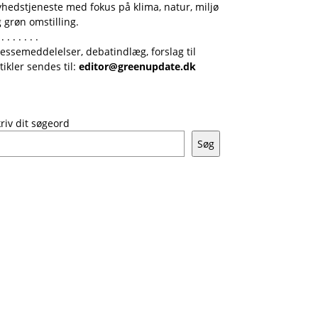
hedstjeneste med fokus på klima, natur, miljø
 grøn omstilling.
 . . . . . . .
essemeddelelser, debatindlæg, forslag til
tikler sendes til:
editor@greenupdate.dk
riv dit søgeord
Søg