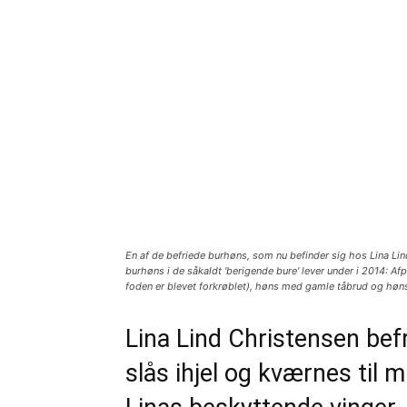
En af de befriede burhøns, som nu befinder sig hos Lina Li
burhøns i de såkaldt 'berigende bure' lever under i 2014: Afp
foden er blevet forkrøblet), høns med gamle tåbrud og hø
Lina Lind Christensen befr
slås ihjel og kværnes til 