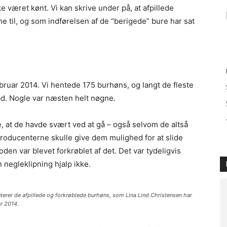
ke været kønt. Vi kan skrive under på, at afpillede
e til, og som indførelsen af de “berigede” bure har sat
ebruar 2014. Vi hentede 175 burhøns, og langt de fleste
rad. Nogle var næsten helt nøgne.
, at de havde svært ved at gå – også selvom de altså
roducenterne skulle give dem mulighed for at slide
den var blevet forkrøblet af det. Det var tydeligvis
negleklipning hjalp ikke.
terer de afpillede og forkrøblede burhøns, som Lina Lind Christensen har
ar 2014.