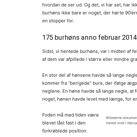
hvordan de ser ud. Og det, vi har set, har ik
burhøns ikke bare er noget, der hørte 90’ern
en stopper for.
175 burhøns anno februar 2014
Sidst, vi hentede burhøns, var i midten af f
af dem var afpillede i større eller mindre g
En stor del af hønsene havde så lange negle
kommer fra “berigede” bure, der ifølge ægp
neglene. En høne havde så lange negle, at fo
noget, hønen havde levet med længe, for en 
Foden må med tiden være
Billederne dokumen
blevet låst fast i den
hentet midt i febru
forkrøblede position.