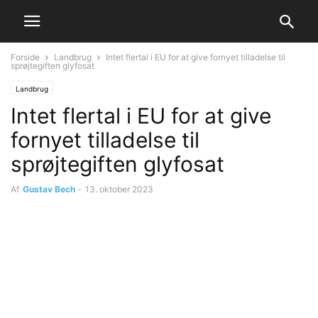
Forside
Landbrug
Intet flertal i EU for at give fornyet tilladelse til
sprøjtegiften glyfosat
Landbrug
Intet flertal i EU for at give
fornyet tilladelse til
sprøjtegiften glyfosat
Af
Gustav Bech
-
13. oktober 2023