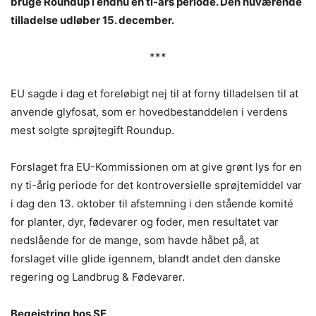
bruge Roundup i endnu en ti-års periode. Den nuværende
tilladelse udløber 15. december.
***
EU sagde i dag et foreløbigt nej til at forny tilladelsen til at
anvende glyfosat, som er hovedbestanddelen i verdens
mest solgte sprøjtegift Roundup.
Forslaget fra EU-Kommissionen om at give grønt lys for en
ny ti-årig periode for det kontroversielle sprøjtemiddel var
i dag den 13. oktober til afstemning i den stående komité
for planter, dyr, fødevarer og foder, men resultatet var
nedslående for de mange, som havde håbet på, at
forslaget ville glide igennem, blandt andet den danske
regering og Landbrug & Fødevarer.
Begejstring hos SF