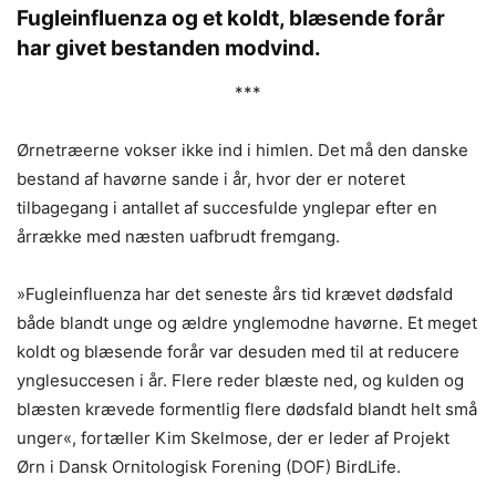
Fugleinfluenza og et koldt, blæsende forår
har givet bestanden modvind.
***
Ørnetræerne vokser ikke ind i himlen. Det må den danske
bestand af havørne sande i år, hvor der er noteret
tilbagegang i antallet af succesfulde ynglepar efter en
årrække med næsten uafbrudt fremgang.
»Fugleinfluenza har det seneste års tid krævet dødsfald
både blandt unge og ældre ynglemodne havørne. Et meget
koldt og blæsende forår var desuden med til at reducere
ynglesuccesen i år. Flere reder blæste ned, og kulden og
blæsten krævede formentlig flere dødsfald blandt helt små
unger«, fortæller Kim Skelmose, der er leder af Projekt
Ørn i Dansk Ornitologisk Forening (DOF) BirdLife.