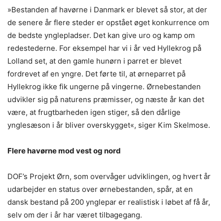
»Bestanden af havørne i Danmark er blevet så stor, at der
de senere år flere steder er opstået øget konkurrence om
de bedste ynglepladser. Det kan give uro og kamp om
redestederne. For eksempel har vi i år ved Hyllekrog på
Lolland set, at den gamle hunørn i parret er blevet
fordrevet af en yngre. Det førte til, at ørneparret på
Hyllekrog ikke fik ungerne på vingerne. Ørnebestanden
udvikler sig på naturens præmisser, og næste år kan det
være, at frugtbarheden igen stiger, så den dårlige
ynglesæson i år bliver overskygget«, siger Kim Skelmose.
Flere havørne mod vest og nord
DOF’s Projekt Ørn, som overvåger udviklingen, og hvert år
udarbejder en status over ørnebestanden, spår, at en
dansk bestand på 200 ynglepar er realistisk i løbet af få år,
selv om der i år har været tilbagegang.