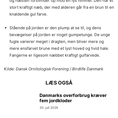
og næsten forsvinder op mod en lys himmel. Den har et
stort kraftigt næb, der med alderen går fra en brun til en
knaldende gul farve.
Stående på jorden er den plump at se til, og dens
bevægelser på jorden er noget gumpetunge. De unge
fugle varierer meget i dragten, men bliver mere og
mere ensfarvet brune med et lyst hoved og hvid hale.
Fangerne er ligesom næbbet kraftigt gulfarvede.
Kilde: Dansk Ornitologisk Forening / Birdlife Danmark
LÆS OGSÅ
Danmarks overforbrug kræver
fem jordkloder
30. juli 2026