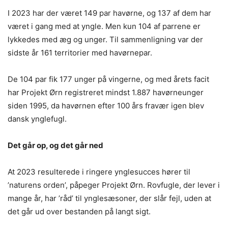
I 2023 har der været 149 par havørne, og 137 af dem har
været i gang med at yngle. Men kun 104 af parrene er
lykkedes med æg og unger. Til sammenligning var der
sidste år 161 territorier med havørnepar.
De 104 par fik 177 unger på vingerne, og med årets facit
har Projekt Ørn registreret mindst 1.887 havørneunger
siden 1995, da havørnen efter 100 års fravær igen blev
dansk ynglefugl.
Det går op, og det går ned
At 2023 resulterede i ringere ynglesucces hører til
’naturens orden’, påpeger Projekt Ørn. Rovfugle, der lever i
mange år, har ’råd’ til ynglesæsoner, der slår fejl, uden at
det går ud over bestanden på langt sigt.