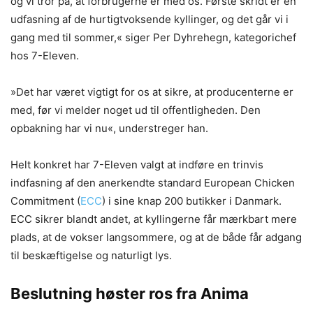
og vi tror på, at forbrugerne er med os. Første skridt er en
udfasning af de hurtigtvoksende kyllinger, og det går vi i
gang med til sommer,« siger Per Dyhrehegn, kategorichef
hos 7-Eleven.
»Det har været vigtigt for os at sikre, at producenterne er
med, før vi melder noget ud til offentligheden. Den
opbakning har vi nu«, understreger han.
Helt konkret har 7-Eleven valgt at indføre en trinvis
indfasning af den anerkendte standard European Chicken
Commitment (
ECC
) i sine knap 200 butikker i Danmark.
ECC sikrer blandt andet, at kyllingerne får mærkbart mere
plads, at de vokser langsommere, og at de både får adgang
til beskæftigelse og naturligt lys.
Beslutning høster ros fra Anima