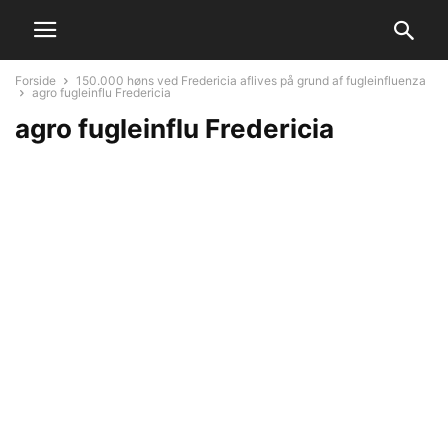
Forside
150.000 høns ved Fredericia aflives på grund af fugleinfluenza
agro fugleinflu Fredericia
agro fugleinflu Fredericia