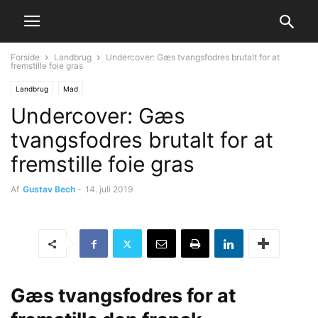
Forside
Landbrug
Undercover: Gæs tvangsfodres brutalt for at
fremstille foie gras
Landbrug
Mad
Undercover: Gæs
tvangsfodres brutalt for at
fremstille foie gras
Af
Gustav Bech
-
14. juli 2019
Gæs tvangsfodres for at