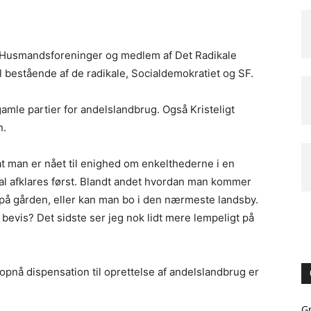
 Husmandsforeninger og medlem af Det Radikale
 bestående af de radikale, Socialdemokratiet og SF.
e gamle partier for andelslandbrug. Også Kristeligt
n.
t man er nået til enighed om enkelthederne i en
al afklares først. Blandt andet hvordan man kommer
o på gården, eller kan man bo i den nærmeste landsby.
t bevis? Det sidste ser jeg nok lidt mere lempeligt på
pnå dispensation til oprettelse af andelslandbrug er
G