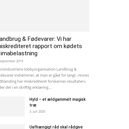
andbrug & Fødevarer: Vi har
iskrediteret rapport om kødets
limabelastning
 september 2019
roindustriens lobbyorganisation Landbrug &
devarer indrømmer, at man er gået for langt. »Vores
dblanding har miskrediteret forskernes resultater«,
der det i en skriftlig erklæring...
Hyld – et ældgammelt magisk
træ
3. juli 2020
Uafhængigt råd skal rådgive