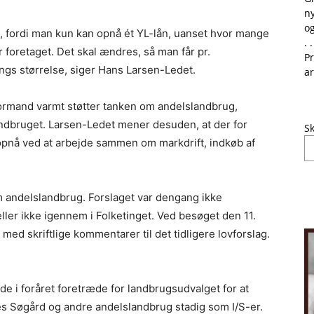
ny
og
g, fordi man kun kan opnå ét YL-lån, uanset hvor mange
. .
 foretaget. Det skal ændres, så man får pr.
Pr
ngs størrelse, siger Hans Larsen-Ledet.
ar
formand varmt støtter tanken om andelslandbrug,
landbruget. Larsen-Ledet mener desuden, at der for
Sk
opnå ved at arbejde sammen om markdrift, indkøb af
om andelslandbrug. Forslaget var dengang ikke
ler ikke igennem i Folketinget. Ved besøget den 11.
ed skriftlige kommentarer til det tidligere lovforslag.
 i foråret foretræde for landbrugsudvalget for at
s Søgård og andre andelslandbrug stadig som I/S-er.