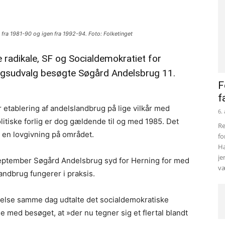
e fra 1981-90 og igen fra 1992-94. Foto: Folketinget
e radikale, SF og Socialdemokratiet for
rugsudvalg besøgte Søgård Andelsbrug 11.
F
f
 etablering af andelslandbrug på lige vilkår med
6.
itiske forlig er dog gældende til og med 1985. Det
Re
s en lovgivning på området.
fo
Ha
je
september Søgård Andelsbrug syd for Herning for med
væ
andbrug fungerer i praksis.
delse samme dag udtalte det socialdemokratiske
e med besøget, at »der nu tegner sig et flertal blandt