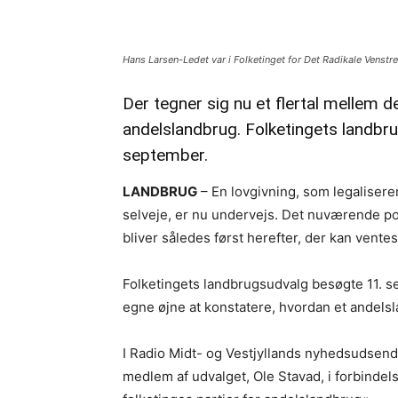
Hans Larsen-Ledet var i Folketinget for Det Radikale Venstr
Der tegner sig nu et flertal mellem d
andelslandbrug. Folketingets landb
september.
LANDBRUG
– En lovgivning, som legaliserer
selveje, er nu undervejs. Det nuværende pol
bliver således først herefter, der kan vente
Folketingets landbrugsudvalg besøgte 11. 
egne øjne at konstatere, hvordan et andelsl
I Radio Midt- og Vestjyllands nyhedsudsen
medlem af udvalget, Ole Stavad, i forbindels