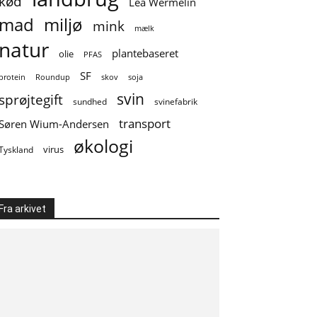
kød
Lea Wermelin
mad
miljø
mink
mælk
natur
plantebaseret
olie
PFAS
SF
soja
protein
Roundup
skov
svin
sprøjtegift
sundhed
svinefabrik
transport
Søren Wium-Andersen
økologi
virus
Tyskland
Fra arkivet