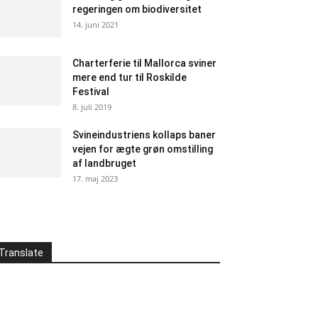
regeringen om biodiversitet
14. juni 2021
Charterferie til Mallorca sviner
mere end tur til Roskilde
Festival
8. juli 2019
Svineindustriens kollaps baner
vejen for ægte grøn omstilling
af landbruget
17. maj 2023
Translate