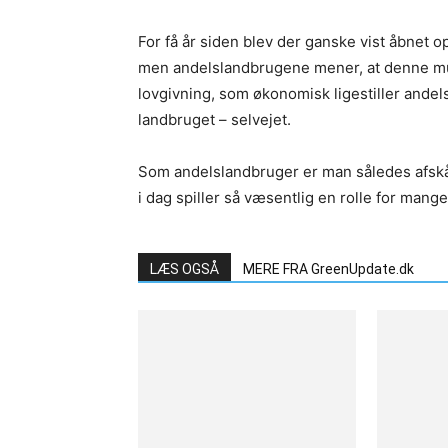
For få år siden blev der ganske vist åbnet o
men andelslandbrugene mener, at denne mul
lovgivning, som økonomisk ligestiller and
landbruget – selvejet.
Som andelslandbruger er man således afskår
i dag spiller så væsentlig en rolle for m
LÆS OGSÅ
MERE FRA GreenUpdate.dk