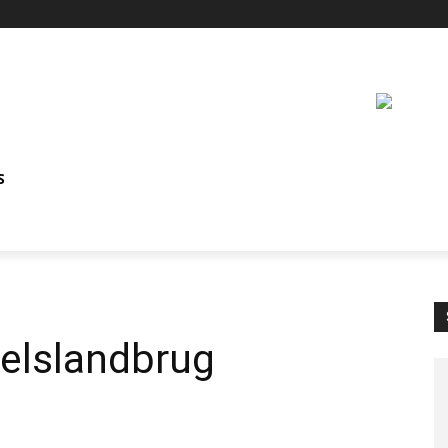
S
delslandbrug