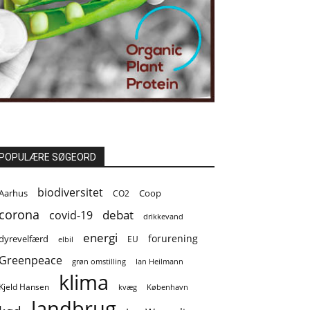
POPULÆRE SØGEORD
biodiversitet
Coop
Aarhus
CO2
corona
covid-19
debat
drikkevand
energi
forurening
dyrevelfærd
EU
elbil
Greenpeace
grøn omstilling
Ian Heilmann
klima
Kjeld Hansen
kvæg
København
landbrug