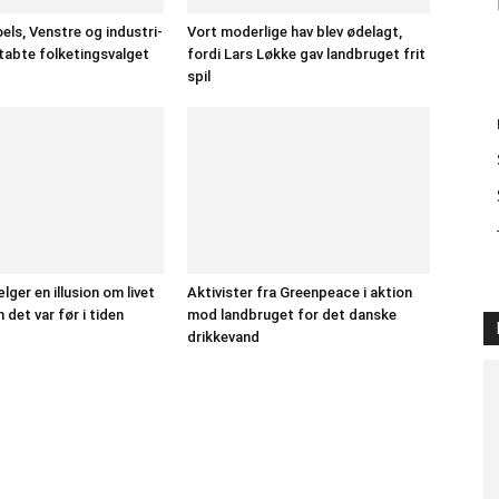
els, Venstre og industri-
Vort moderlige hav blev ødelagt,
tabte folketingsvalget
fordi Lars Løkke gav landbruget frit
spil
ger en illusion om livet
Aktivister fra Greenpeace i aktion
m det var før i tiden
mod landbruget for det danske
drikkevand