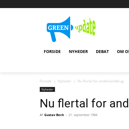
FORSIDE
NYHEDER
DEBAT
OM O
Forside
Nyheder
Nu flertal for andelslandbrug
Nyheder
Nu flertal for an
Af
Gustav Bech
-
21. september 1984
Del