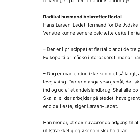
folketinges partier for andelslandbrug«.
Radikal husmand bekræfter flertal
Hans Larsen-Ledet, formand for De Jydske
Venstre kunne senere bekræfte dette flertal
– Der er i princippet et flertal blandt de tr
Folkeparti er måske interesseret, mener ha
– Dog er man endnu ikke kommet så langt, a
lovgivning. Der er mange spørgsmål, der sk
ind og ud af et andelslandbrug. Skal alle b
Skal alle, der arbejder på stedet, have grøn
end de fleste, siger Larsen-Ledet.
Han mener, at den nuværende adgang til at o
utilstrækkelig og økonomisk uholdbar.