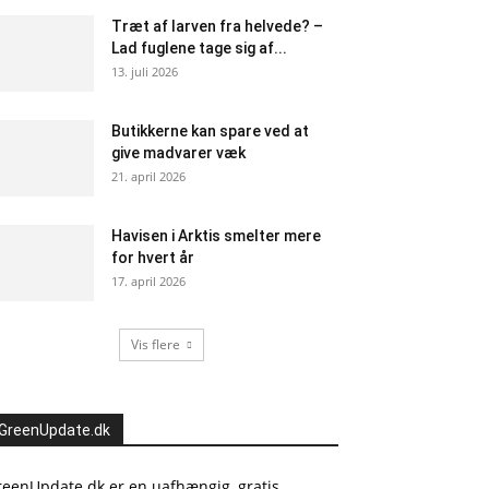
Træt af larven fra helvede? –
Lad fuglene tage sig af...
13. juli 2026
Butikkerne kan spare ved at
give madvarer væk
21. april 2026
Havisen i Arktis smelter mere
for hvert år
17. april 2026
Vis flere
GreenUpdate.dk
reenUpdate.dk er en uafhængig, gratis