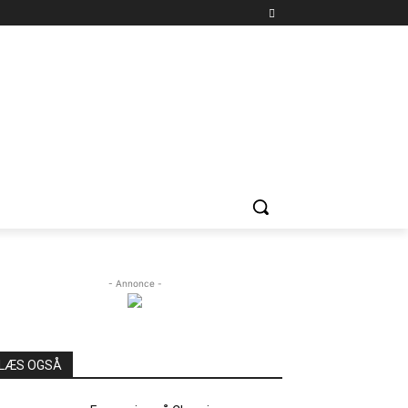
- Annonce -
LÆS OGSÅ