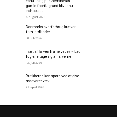
Forurening på Cheminovas
gamle fabriksgrund bliver nu
indkapslet
6. august 2026
Danmarks overforbrug kræver
fem jordkloder
30. juli 2026
Træt af larven fra helvede? – Lad
fuglene tage sig af larverne
13. juli 2026
Butikkerne kan spare ved at give
madvarer væk
21. april 2026