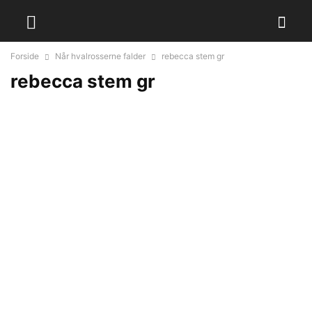
Forside
Når hvalrosserne falder
rebecca stem gr
rebecca stem gr