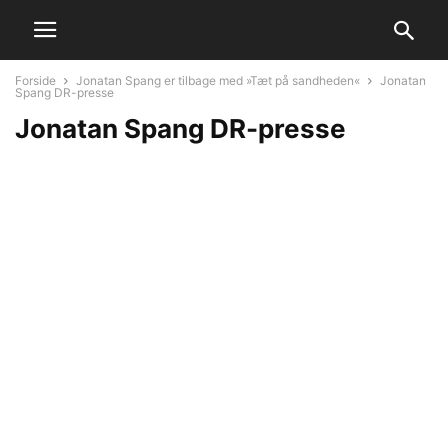
Forside
Jonatan Spang er tilbage med »Tæt på sandheden«
Jonatan
Spang DR-presse
Jonatan Spang DR-presse