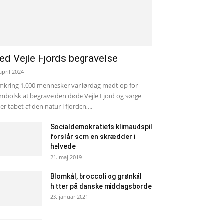
ed Vejle Fjords begravelse
 april 2024
kring 1.000 mennesker var lørdag mødt op for
mbolsk at begrave den døde Vejle Fjord og sørge
er tabet af den natur i fjorden,...
Socialdemokratiets klimaudspil
forslår som en skrædder i
helvede
21. maj 2019
Blomkål, broccoli og grønkål
hitter på danske middagsborde
23. januar 2021