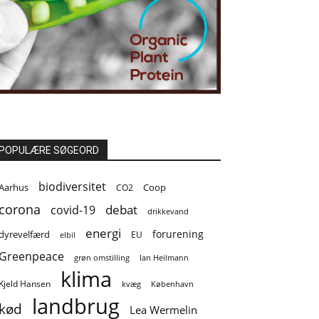
POPULÆRE SØGEORD
biodiversitet
Coop
Aarhus
CO2
corona
covid-19
debat
drikkevand
energi
forurening
dyrevelfærd
EU
elbil
Greenpeace
grøn omstilling
Ian Heilmann
klima
Kjeld Hansen
kvæg
København
landbrug
kød
Lea Wermelin