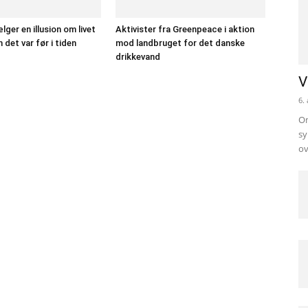
ger en illusion om livet
Aktivister fra Greenpeace i aktion
m det var før i tiden
mod landbruget for det danske
drikkevand
V
6.
Om
sy
ov