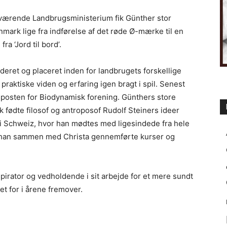
aværende Landbrugsministerium fik Günther stor
nmark lige fra indførelse af det røde Ø-mærke til en
ra ‘Jord til bord’.
eret og placeret inden for landbrugets forskellige
praktiske viden og erfaring igen bragt i spil. Senest
dsposten for Biodynamisk forening. Günthers store
 fødte filosof og antroposof Rudolf Steiners ideer
i Schweiz, hvor han mødtes med ligesindede fra hele
 han sammen med Christa gennemførte kurser og
spirator og vedholdende i sit arbejde for et mere sundt
et for i årene fremover.