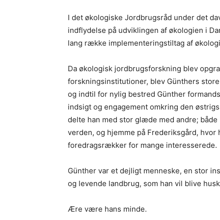
I det økologiske Jordbrugsråd under det d
indflydelse på udviklingen af økologien i Da
lang række implementeringstiltag af økologi f
Da økologisk jordbrugsforskning blev opgrad
forskningsinstitutioner, blev Günthers store 
og indtil for nylig bestred Günther forman
indsigt og engagement omkring den østrigsk
delte han med stor glæde med andre; både 
verden, og hjemme på Frederiksgård, hvor
foredragsrækker for mange interesserede.
Günther var et dejligt menneske, en stor in
og levende landbrug, som han vil blive husk
Ære være hans minde.