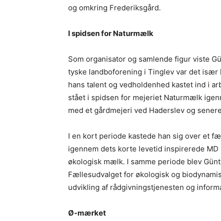
og omkring Frederiksgård.
I spidsen for Naturmælk
Som organisator og samlende figur viste G
tyske landboforening i Tinglev var det isæ
hans talent og vedholdenhed kastet ind i a
stået i spidsen for mejeriet Naturmælk ige
med et gårdmejeri ved Haderslev og senere
I en kort periode kastede han sig over et f
igennem dets korte levetid inspirerede MD F
økologisk mælk. I samme periode blev Günth
Fællesudvalget for økologisk og biodynami
udvikling af rådgivningstjenesten og inform
Ø-mærket