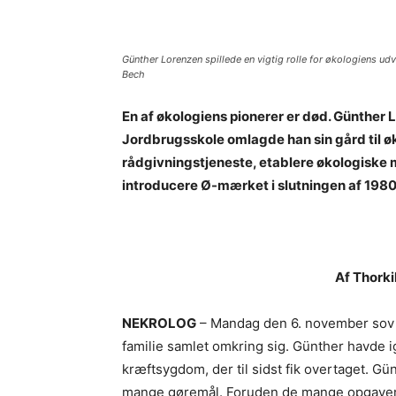
Günther Lorenzen spillede en vigtig rolle for økologiens ud
Bech
En af økologiens pionerer er død. Günther L
Jordbrugsskole omlagde han sin gård til øk
rådgivningstjeneste, etablere økologiske
introducere Ø-mærket i slutningen af 1980
Af Thorki
NEKROLOG
– Mandag den 6. november sov G
familie samlet omkring sig. Günther havd
kræftsygdom, der til sidst fik overtaget. Gün
mange gøremål. Foruden de mange opgaver 