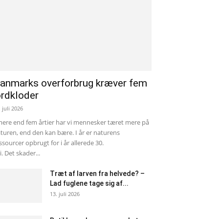
anmarks overforbrug kræver fem
ordkloder
. juli 2026
mere end fem årtier har vi mennesker tæret mere på
turen, end den kan bære. I år er naturens
ssourcer opbrugt for i år allerede 30.
li. Det skader...
Træt af larven fra helvede? –
Lad fuglene tage sig af...
13. juli 2026