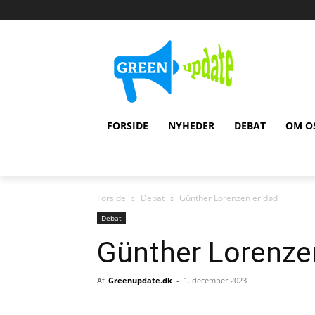
FORSIDE
NYHEDER
DEBAT
OM O
Forside
Debat
Günther Lorenzen er død
Debat
Günther Lorenze
Af
Greenupdate.dk
-
1. december 2023
Del