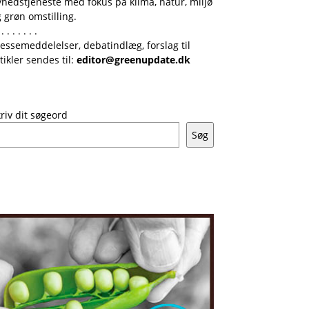
hedstjeneste med fokus på klima, natur, miljø
 grøn omstilling.
 . . . . . . .
essemeddelelser, debatindlæg, forslag til
tikler sendes til:
editor@greenupdate.dk
riv dit søgeord
Søg