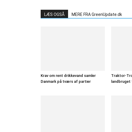
LÆS OGSÅ
MERE FRA GreenUpdate.dk
Krav om rent drikkevand samler
Traktor-Tro
Danmark på tværs af partier
landbruget 