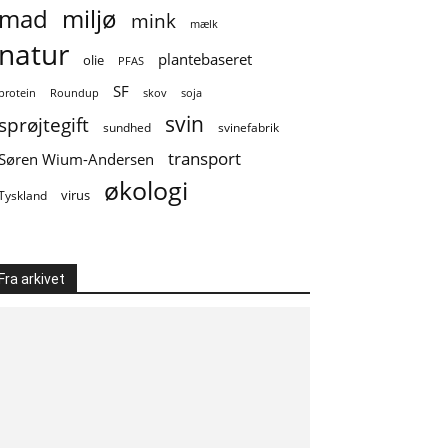
mad
miljø
mink
mælk
natur
plantebaseret
olie
PFAS
SF
soja
protein
Roundup
skov
svin
sprøjtegift
sundhed
svinefabrik
transport
Søren Wium-Andersen
økologi
virus
Tyskland
Fra arkivet