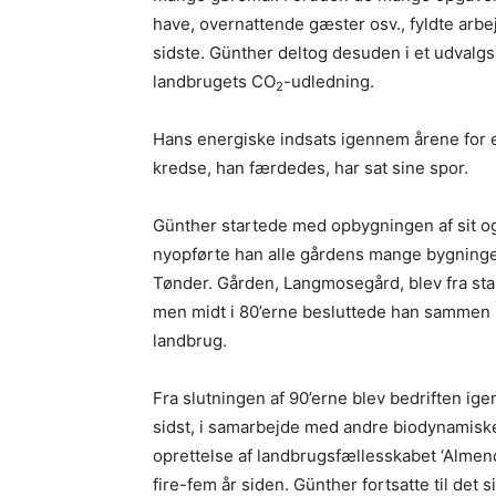
have, overnattende gæster osv., fyldte arbe
sidste. Günther deltog desuden i et udval
landbrugets CO
-udledning.
2
Hans energiske indsats igennem årene for e
kredse, han færdedes, har sat sine spor.
Günther startede med opbygningen af sit og 
nyopførte han alle gårdens mange bygninge
Tønder. Gården, Langmosegård, blev fra st
men midt i 80’erne besluttede han sammen 
landbrug.
Fra slutningen af 90’erne blev bedriften ig
sidst, i samarbejde med andre biodynami
oprettelse af landbrugsfællesskabet ‘Alme
fire-fem år siden. Günther fortsatte til det