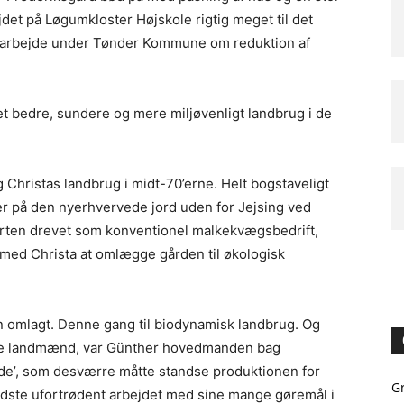
jdet på Løgumkloster Højskole rigtig meget til det
gsarbejde under Tønder Kommune om reduktion af
t bedre, sundere og mere miljøvenligt landbrug i de
Christas landbrug i midt-70’erne. Helt bogstaveligt
r på den nyerhvervede jord uden for Jejsing ved
arten drevet som konventionel malkekvægsbedrift,
med Christa at omlægge gården til økologisk
en omlagt. Denne gang til biodynamisk landbrug. Og
ske landmænd, var Günther hovedmanden bag
nde’, som desværre måtte standse produktionen for
G
 sidste ufortrødent arbejdet med sine mange gøremål i