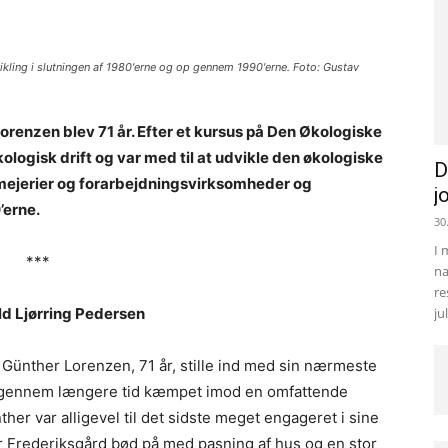
vikling i slutningen af 1980'erne og op gennem 1990'erne. Foto: Gustav
orenzen blev 71 år. Efter et kursus på Den Økologiske
ologisk drift og var med til at udvikle den økologiske
D
 mejerier og forarbejdningsvirksomheder og
j
’erne.
30
I 
***
na
re
ld Ljørring Pedersen
ju
ünther Lorenzen, 71 år, stille ind med sin nærmeste
e igennem længere tid kæmpet imod en omfattende
ther var alligevel til det sidste meget engageret i sine
Frederiksgård bød på med pasning af hus og en stor