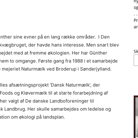
ny
og
. .
Pr
ar
ünther sine evner på en lang række områder. I Den
r kvægbruget, der havde hans interesse. Men snart blev
Sk
rbejdet med at fremme økologien. Her har Günther
nnem to omgange. Første gang fra 1988 i et samarbejde
 mejeriet Naturmælk ved Broderup i Sønderjylland.
ælles afsætningsprojekt ‘Dansk Naturmælk’, der
oods og Kløvermælk til at starte forarbejdning af
er valgt af De danske Landboforeninger til
sk Landbrug. Her skulle samarbejdes om ledelse og
ation om økologi på landsplan.