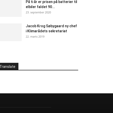
På ti år er prisen på batterier til
elbiler faldet 90...
23. september 2020
Jacob Krog Søbygaard ny chef
i Klimarådets sekretariat
22. marts 2019
Translate