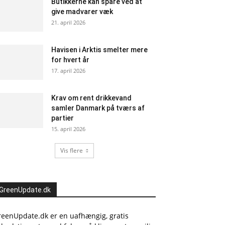
Butikkerne kan spare ved at
give madvarer væk
21. april 2026
Havisen i Arktis smelter mere
for hvert år
17. april 2026
Krav om rent drikkevand
samler Danmark på tværs af
partier
15. april 2026
Vis flere
GreenUpdate.dk
reenUpdate.dk er en uafhængig, gratis