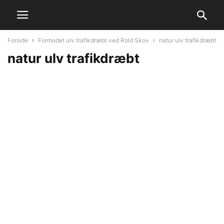
Forside
Formodet ulv trafikdræbt ved Rold Skov
natur ulv trafikdræbt
natur ulv trafikdræbt