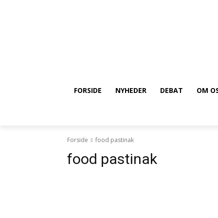
FORSIDE
NYHEDER
DEBAT
OM O
Forside
food pastinak
food pastinak