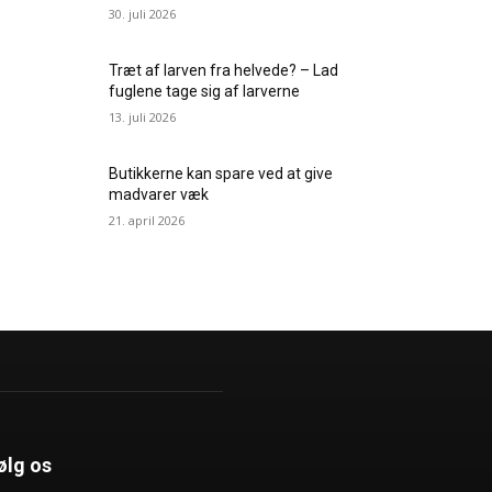
30. juli 2026
Træt af larven fra helvede? – Lad
fuglene tage sig af larverne
13. juli 2026
Butikkerne kan spare ved at give
madvarer væk
21. april 2026
ølg os