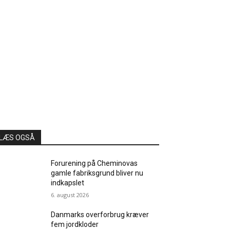
LÆS OGSÅ
Forurening på Cheminovas
gamle fabriksgrund bliver nu
indkapslet
6. august 2026
Danmarks overforbrug kræver
fem jordkloder