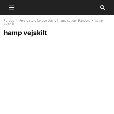
Forside
Første store færdselstavle i hamp sat op i Randers
hamp
vejskilt
hamp vejskilt