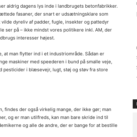
ser aldrig dagens lys inde i landbrugets betonfabrikker.
rættede fasaner, der snart er udsætningsklare som
ilde dyreliv af padder, fugle, insekter og pattedyr
e ser på – ikke mindst vores politikere inkl. AM, der
ndbrugs interesser højest.
, at man flytter ind i et industriområde. Sådan er
tunge maskiner med speederen i bund på smalle veje,
 pesticider i blæsevejr, lugt, støj og støv fra store
, findes der også virkelig mange, der ikke gør; man
r, og er man utilfreds, kan man bare skride ind til
ikerne og alle de andre, der er bange for at bestille