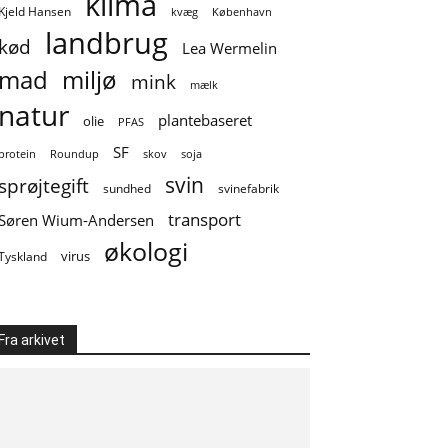
klima
Kjeld Hansen
kvæg
København
landbrug
kød
Lea Wermelin
mad
miljø
mink
mælk
natur
plantebaseret
olie
PFAS
SF
soja
protein
Roundup
skov
svin
sprøjtegift
sundhed
svinefabrik
transport
Søren Wium-Andersen
økologi
virus
Tyskland
Fra arkivet