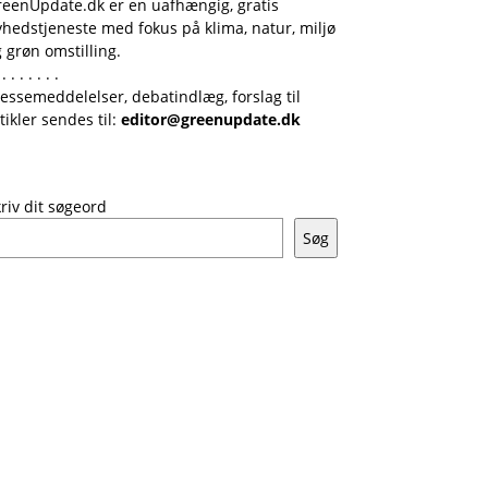
reenUpdate.dk er en uafhængig, gratis
hedstjeneste med fokus på klima, natur, miljø
 grøn omstilling.
 . . . . . . .
essemeddelelser, debatindlæg, forslag til
tikler sendes til:
editor@greenupdate.dk
riv dit søgeord
Søg