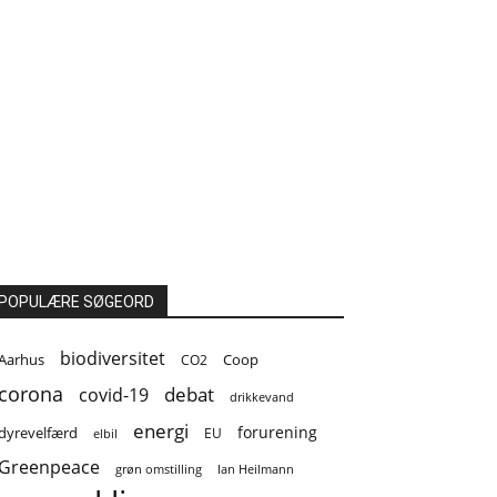
POPULÆRE SØGEORD
biodiversitet
Coop
Aarhus
CO2
corona
covid-19
debat
drikkevand
energi
forurening
dyrevelfærd
EU
elbil
Greenpeace
grøn omstilling
Ian Heilmann