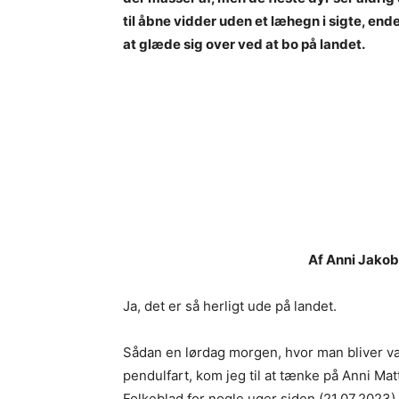
til åbne vidder uden et læhegn i sigte, en
at glæde sig over ved at bo på landet.
Af Anni Jakobs
Ja, det er så herligt ude på landet.
Sådan en lørdag morgen, hvor man bliver væk
pendulfart, kom jeg til at tænke på Anni Ma
Folkeblad for nogle uger siden (21.07.2023) s