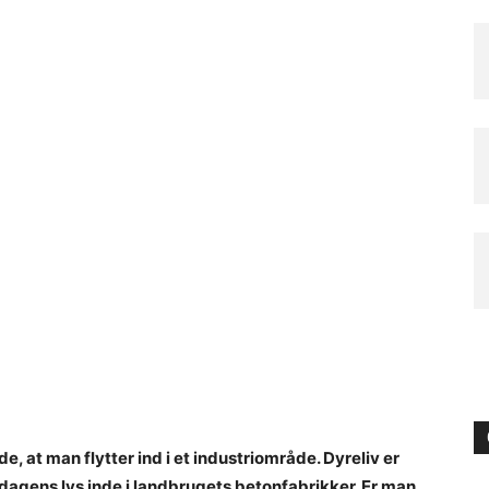
e, at man flytter ind i et industriområde. Dyreliv er
 dagens lys inde i landbrugets betonfabrikker. Er man