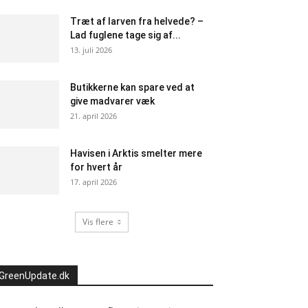
Træt af larven fra helvede? –
Lad fuglene tage sig af...
13. juli 2026
Butikkerne kan spare ved at
give madvarer væk
21. april 2026
Havisen i Arktis smelter mere
for hvert år
17. april 2026
Vis flere
GreenUpdate.dk