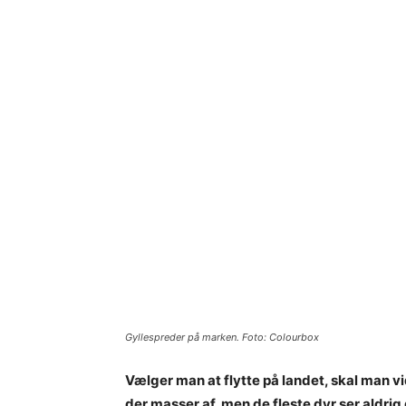
Gyllespreder på marken. Foto: Colourbox
Vælger man at flytte på landet, skal man vid
der masser af, men de fleste dyr ser aldrig