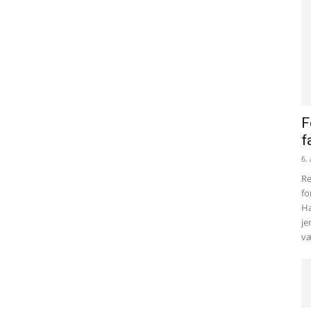
F
f
6.
Re
fo
Ha
je
væ