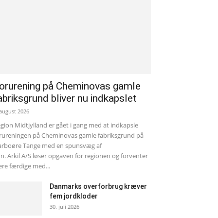
orurening på Cheminovas gamle
abriksgrund bliver nu indkapslet
 august 2026
gion Midtjylland er gået i gang med at indkapsle
rureningen på Cheminovas gamle fabriksgrund på
rboøre Tange med en spunsvæg af
rn. Arkil A/S løser opgaven for regionen og forventer
re færdige med...
Danmarks overforbrug kræver
fem jordkloder
30. juli 2026