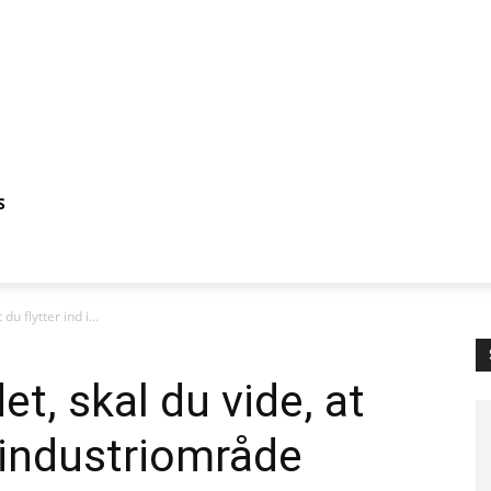
S
du flytter ind i...
et, skal du vide, at
et industriområde