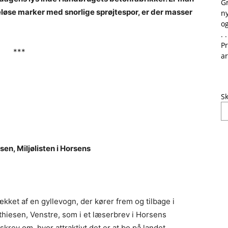
G
deløse marker med snorlige sprøjtespor, er der masser
ny
og
. .
Pr
***
ar
Sk
en, Miljølisten i Horsens
ket af en gyllevogn, der kører frem og tilbage i
tthiesen, Venstre, som i et læserbrev i Horsens
krev om, hvor attraktivt det er at bo på landet.