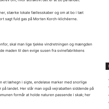
er, stærke lokale fællesskaber og om at bo i tæt
ort sagt fuld gas på Morten Korch-klichéerne.
denfor, skal man lige tjekke vindretningen og mængden
 nyde maden til den evige susen fra svinefabrikkens
en et læhegn i sigte, endeløse marker med snorlige
r på landet. Her slår man også vejrabatten siddende på
ommunen formår at holde naturen passende i skak; her