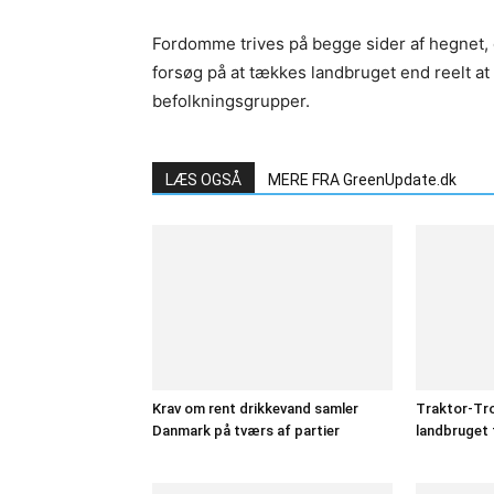
Fordomme trives på begge sider af hegnet, 
forsøg på at tækkes landbruget end reelt at 
befolkningsgrupper.
LÆS OGSÅ
MERE FRA GreenUpdate.dk
Krav om rent drikkevand samler
Traktor-Tro
Danmark på tværs af partier
landbruget 