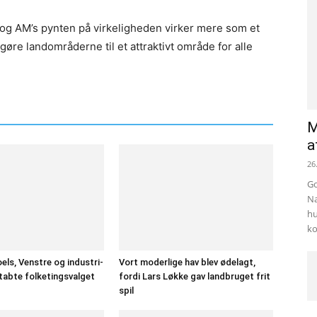
og AM’s pynten på virkeligheden virker mere som et
gøre landområderne til et attraktivt område for alle
M
a
26
Go
Na
hu
ko
els, Venstre og industri-
Vort moderlige hav blev ødelagt,
tabte folketingsvalget
fordi Lars Løkke gav landbruget frit
spil