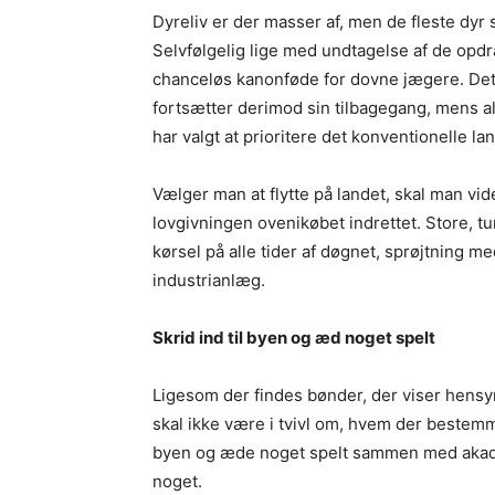
Dyreliv er der masser af, men de fleste dyr 
Selvfølgelig lige med undtagelse af de opd
chanceløs kanonføde for dovne jægere. Det v
fortsætter derimod sin tilbagegang, mens all
har valgt at prioritere det konventionelle la
Vælger man at flytte på landet, skal man vide
lovgivningen ovenikøbet indrettet. Store, 
kørsel på alle tider af døgnet, sprøjtning med
industrianlæg.
Skrid ind til byen og æd noget spelt
Ligesom der findes bønder, der viser hensyn
skal ikke være i tvivl om, hvem der bestemme
byen og æde noget spelt sammen med akadem
noget.