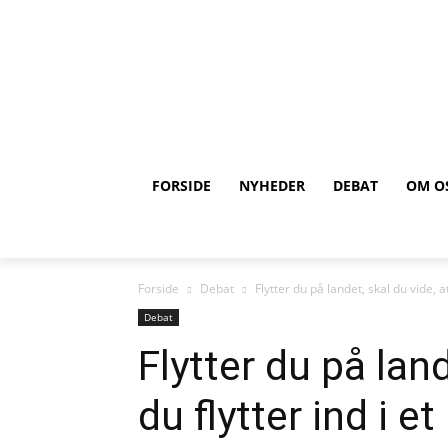
FORSIDE
NYHEDER
DEBAT
OM O
Forside
Debat
Flytter du på landet, skal du vide, at 
Debat
Flytter du på land
du flytter ind i 