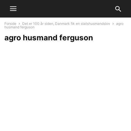
Forside
Det er 100 år siden, Danmark fik en statshusmandslov
agro
husmand ferguson
agro husmand ferguson