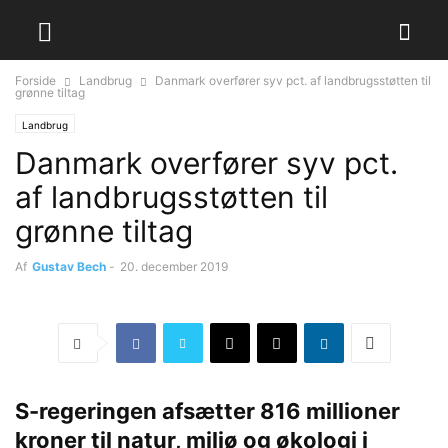
Forside
Landbrug
Danmark overfører syv pct. af landbrugsstøtten til
grønne tiltag
Landbrug
Danmark overfører syv pct.
af landbrugsstøtten til
grønne tiltag
Af
Gustav Bech
-
20. december 2019
S-regeringen afsætter 816 millioner
kroner til natur, miljø og økologi i