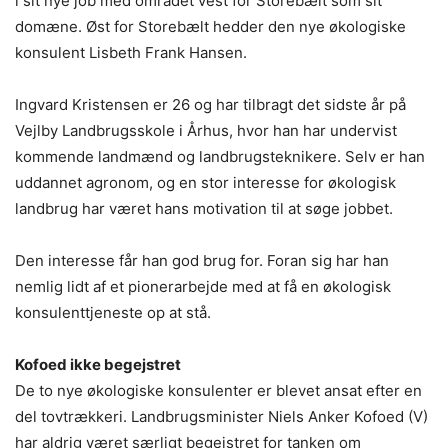
i sit nye job med området vest for Storebælt som sit
domæne. Øst for Storebælt hedder den nye økologiske
konsulent Lisbeth Frank Hansen.
Ingvard Kristensen er 26 og har tilbragt det sidste år på
Vejlby Landbrugsskole i Århus, hvor han har undervist
kommende landmænd og landbrugsteknikere. Selv er han
uddannet agronom, og en stor interesse for økologisk
landbrug har været hans motivation til at søge jobbet.
Den interesse får han god brug for. Foran sig har han
nemlig lidt af et pionerarbejde med at få en økologisk
konsulenttjeneste op at stå.
Kofoed ikke begejstret
De to nye økologiske konsulenter er blevet ansat efter en
del tovtrækkeri. Landbrugsminister Niels Anker Kofoed (V)
har aldrig været særligt begejstret for tanken om