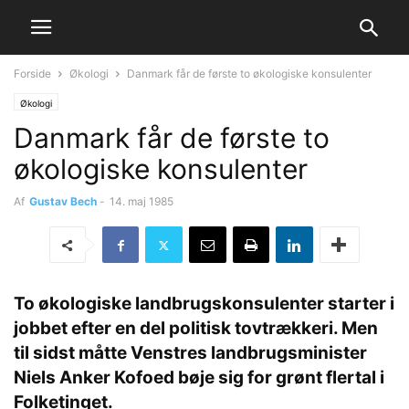
Forside
Økologi
Danmark får de første to økologiske konsulenter
Økologi
Danmark får de første to
økologiske konsulenter
Af
Gustav Bech
-
14. maj 1985
To økologiske landbrugskonsulenter starter i
jobbet efter en del politisk tovtrækkeri. Men
til sidst måtte Venstres landbrugsminister
Niels Anker Kofoed bøje sig for grønt flertal i
Folketinget.