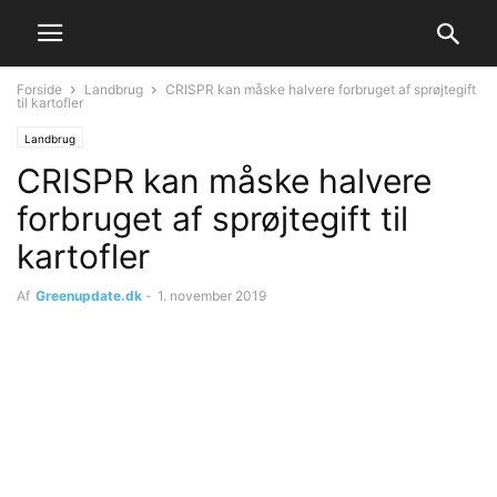
Forside
Landbrug
CRISPR kan måske halvere forbruget af sprøjtegift
til kartofler
Landbrug
CRISPR kan måske halvere
forbruget af sprøjtegift til
kartofler
Af
Greenupdate.dk
-
1. november 2019