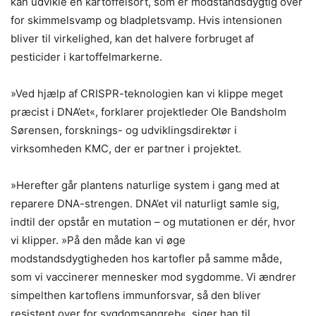
kan udvikle en kartoffelsort, som er modstandsdygtig over
for skimmelsvamp og bladpletsvamp. Hvis intensionen
bliver til virkelighed, kan det halvere forbruget af
pesticider i kartoffelmarkerne.
»Ved hjælp af CRISPR-teknologien kan vi klippe meget
præcist i DNA’et«, forklarer projektleder Ole Bandsholm
Sørensen, forsknings- og udviklingsdirektør i
virksomheden KMC, der er partner i projektet.
»Herefter går plantens naturlige system i gang med at
reparere DNA-strengen. DNA’et vil naturligt samle sig,
indtil der opstår en mutation – og mutationen er dér, hvor
vi klipper. »På den måde kan vi øge
modstandsdygtigheden hos kartofler på samme måde,
som vi vaccinerer mennesker mod sygdomme. Vi ændrer
simpelthen kartoflens immunforsvar, så den bliver
resistent over for sygdomsangreb«, siger han til