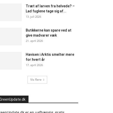
Træt af larven fra helvede? –
Lad fuglene tage sig af...
13. juli 2026
Butikkerne kan spare ved at
give madvarer væk
21. april 2026
Havisen i Arktis smelter mere
for hvert år
17. april 2026
Vis flere
GreenUpdate.dk
reenUpdate.dk er en uafhængig, gratis