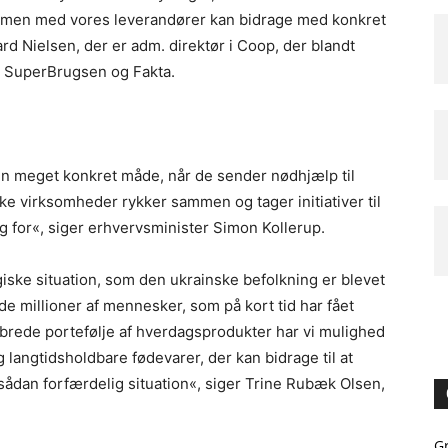
 sammen med vores leverandører kan bidrage med konkret
d Nielsen, der er adm. direktør i Coop, der blandt
, SuperBrugsen og Fakta.
en meget konkret måde, når de sender nødhjælp til
ske virksomheder rykker sammen og tager initiativer til
ug for«, siger erhvervsminister Simon Kollerup.
giske situation, som den ukrainske befolkning er blevet
 de millioner af mennesker, som på kort tid har fået
brede portefølje af hverdagsprodukter har vi mulighed
g langtidsholdbare fødevarer, der kan bidrage til at
sådan forfærdelig situation«, siger Trine Rubæk Olsen,
G