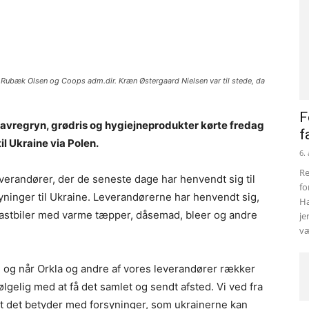
 Rubæk Olsen og Coops adm.dir. Kræn Østergaard Nielsen var til stede, da
F
avregryn, grødris og hygiejneprodukter kørte fredag
f
il Ukraine via Polen.
6.
Re
verandører, der de seneste dage har henvendt sig til
fo
yninger til Ukraine. Leverandørerne har henvendt sig,
Ha
lastbiler med varme tæpper, dåsemad, bleer og andre
je
væ
n, og når Orkla og andre af vores leverandører rækker
ølgelig med at få det samlet og sendt afsted. Vi ved fra
t det betyder med forsyninger, som ukrainerne kan