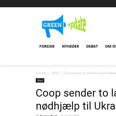
FORSIDE
NYHEDER
DEBAT
OM O
Forside
Mad
Coop sender to lastbiler med nødhjæ
Mad
Coop sender to l
nødhjælp til Ukra