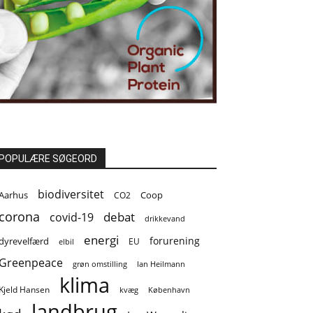
POPULÆRE SØGEORD
biodiversitet
Coop
Aarhus
CO2
corona
covid-19
debat
drikkevand
energi
forurening
dyrevelfærd
EU
elbil
Greenpeace
grøn omstilling
Ian Heilmann
klima
Kjeld Hansen
kvæg
København
landbrug