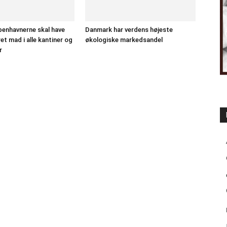
benhavnerne skal have
Danmark har verdens højeste
et mad i alle kantiner og
økologiske markedsandel
r