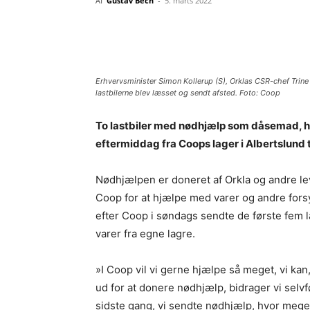
Af
Gustav Bech
-
5. marts 2022
Del
Erhvervsminister Simon Kollerup (S), Orklas CSR-chef Trine
lastbilerne blev læsset og sendt afsted. Foto: Coop
To lastbiler med nødhjælp som dåsemad, h
eftermiddag fra Coops lager i Albertslund t
Nødhjælpen er doneret af Orkla og andre le
Coop for at hjælpe med varer og andre fors
efter Coop i søndags sendte de første fem 
varer fra egne lagre.
»I Coop vil vi gerne hjælpe så meget, vi ka
ud for at donere nødhjælp, bidrager vi selvf
sidste gang, vi sendte nødhjælp, hvor mege