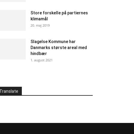
Store forskelle på partiernes
klimamål
20. maj 2019
Slagelse Kommune har
Danmarks største areal med
hindbær
1. august 2021
Translate