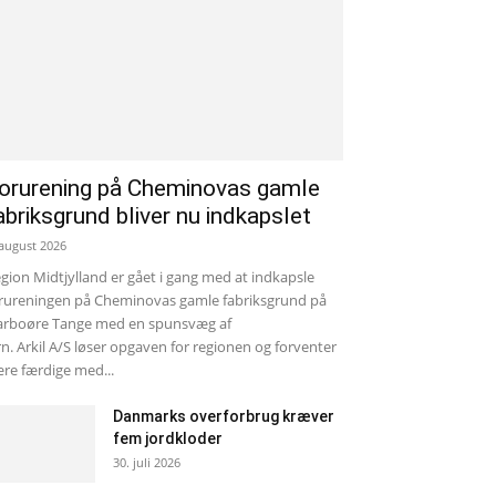
orurening på Cheminovas gamle
abriksgrund bliver nu indkapslet
 august 2026
gion Midtjylland er gået i gang med at indkapsle
rureningen på Cheminovas gamle fabriksgrund på
rboøre Tange med en spunsvæg af
rn. Arkil A/S løser opgaven for regionen og forventer
re færdige med...
Danmarks overforbrug kræver
fem jordkloder
30. juli 2026