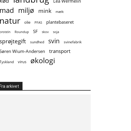
kød
Lea Wermelin
mad
miljø
mink
mælk
natur
plantebaseret
olie
PFAS
SF
soja
protein
Roundup
skov
svin
sprøjtegift
sundhed
svinefabrik
transport
Søren Wium-Andersen
økologi
virus
Tyskland
Fra arkivet