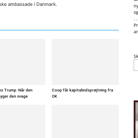
ske ambassade i Danmark.
ny
og
. .
Pr
ar
Sk
os Trump: Når den
Coop får kapitalindsprøjtning fra
yger den svage
OK