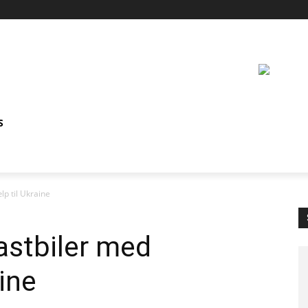
S
lp til Ukraine
astbiler med
ine