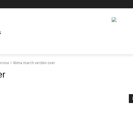
S
Corona
klima march verden over
er