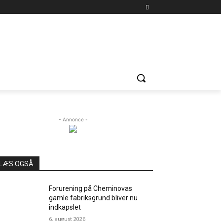
- Annonce -
LÆS OGSÅ
Forurening på Cheminovas
gamle fabriksgrund bliver nu
indkapslet
6. august 2026