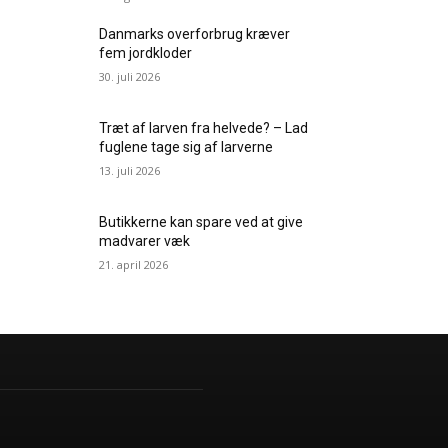
Danmarks overforbrug kræver
fem jordkloder
30. juli 2026
Træt af larven fra helvede? – Lad
fuglene tage sig af larverne
13. juli 2026
Butikkerne kan spare ved at give
madvarer væk
21. april 2026