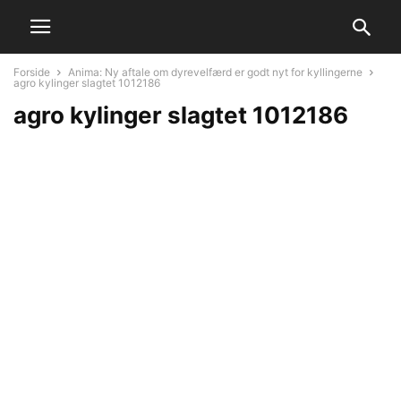
Forside
Anima: Ny aftale om dyrevelfærd er godt nyt for kyllingerne
agro kylinger slagtet 1012186
agro kylinger slagtet 1012186